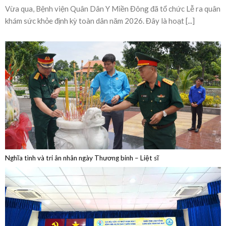
Bệnh viện Quân Dân Y Miền Đông sôi nổi lễ ra
quân khám sức khỏe định kỳ toàn dân năm 2026
Vừa qua, Bệnh viện Quân Dân Y Miền Đông đã tổ chức Lễ ra quân
khám sức khỏe định kỳ toàn dân năm 2026. Đây là hoạt [...]
Nghĩa tình và tri ân nhân ngày Thương binh – Liệt sĩ