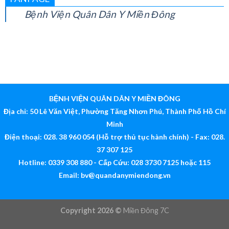
FANPAGE
Bệnh Viện Quân Dân Y Miền Đông
BỆNH VIỆN QUÂN DÂN Y MIỀN ĐÔNG
Địa chỉ: 50 Lê Văn Việt, Phường Tăng Nhơn Phú, Thành Phố Hồ Chí
Minh
Điện thoại: 028. 38 960 054 (Hỗ trợ thủ tục hành chính) - Fax: 028.
37 307 125