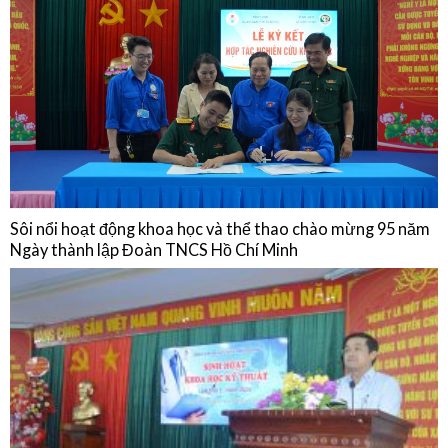
Sinh hoạt chuyên môn: Cập nhật chẩn đoán, điều trị, dự phòng bệnh
não mô cầu và Chia sẻ thực hành từ Phòng Tiêm chủng Bệnh viện Quân
Dân Y Miền Đông
15/01/2026
NGHIÊN CỨU KHOA HỌC
Sôi nổi hoạt động khoa học và thể thao chào mừng 95 năm
Ngày thành lập Đoàn TNCS Hồ Chí Minh