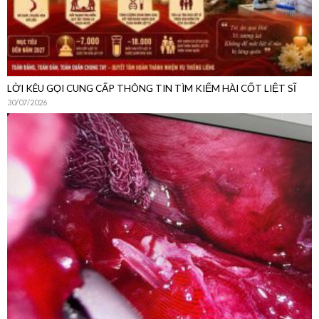
LỜI KÊU GỌI CUNG CẤP THÔNG TIN TÌM KIẾM HÀI CỐT LIỆT SĨ
30/07/2026