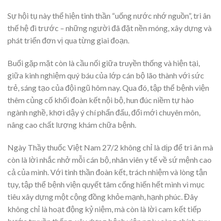
Sự hội tụ này thể hiện tinh thần “uống nước nhớ nguồn”, tri ân
thế hệ đi trước – những người đã đặt nền móng, xây dựng và
phát triển đơn vị qua từng giai đoạn.
Buổi gặp mặt còn là cầu nối giữa truyền thống và hiện tại,
giữa kinh nghiệm quý báu của lớp cán bộ lão thành với sức
trẻ, sáng tạo của đội ngũ hôm nay. Qua đó, tập thể bệnh viện
thêm củng cố khối đoàn kết nội bộ, hun đúc niềm tự hào
ngành nghề, khơi dậy ý chí phấn đấu, đổi mới chuyên môn,
nâng cao chất lượng khám chữa bệnh.
Ngày Thầy thuốc Việt Nam 27/2 không chỉ là dịp để tri ân mà
còn là lời nhắc nhở mỗi cán bộ, nhân viên y tế về sứ mệnh cao
cả của mình. Với tinh thần đoàn kết, trách nhiệm và lòng tận
tụy, tập thể bệnh viện quyết tâm cống hiến hết mình vì mục
tiêu xây dựng một cộng đồng khỏe mạnh, hạnh phúc. Đây
không chỉ là hoạt động kỷ niệm, mà còn là lời cam kết tiếp