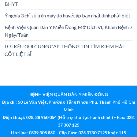
BHYT
Ý nghĩa 3 chỉ số trên máy đo huyết áp bạn nhất định phải biết
Bệnh Viện Quân Dân Y Miền Đông Mở Dịch Vụ Khám Bệnh 7
Ngày/Tuần
LỜI KÊU GỌI CUNG CẤP THÔNG TIN TÌM KIẾM HÀI
CỐT LIỆT SĨ
BỆNH VIỆN QUÂN DÂN Y MIỀN ĐÔNG
Địa chỉ: 50 Lê Văn Việt, Phường Tăng Nhơn Phú, Thành Phố Hồ Chí
Minh
Điện thoại: 028. 38 960 054 (Hỗ trợ thủ tục hành chính) - Fax: 028.
37 307 125
Hotline: 0339 308 880 - Cấp Cứu: 028 3730 7125 hoặc 115