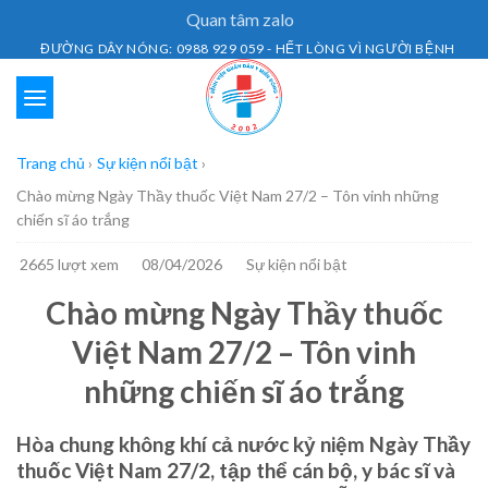
Skip
Quan tâm zalo
to
ĐƯỜNG DÂY NÓNG: 0988 929 059 - HẾT LÒNG VÌ NGƯỜI BỆNH
content
Trang chủ
›
Sự kiện nổi bật
›
Chào mừng Ngày Thầy thuốc Việt Nam 27/2 – Tôn vinh những
chiến sĩ áo trắng
2665 lượt xem
08/04/2026
Sự kiện nổi bật
Chào mừng Ngày Thầy thuốc
Việt Nam 27/2 – Tôn vinh
những chiến sĩ áo trắng
Hòa chung không khí cả nước kỷ niệm Ngày Thầy
thuốc Việt Nam 27/2, tập thể cán bộ, y bác sĩ và