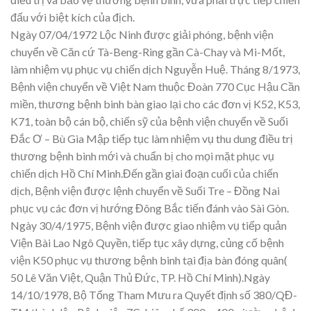
đấu với biệt kích của địch.
Ngày 07/04/1972 Lộc Ninh được giải phóng, bệnh viện
chuyển về Căn cứ Tà-Beng-Ring gần Cà-Chay và Mi-Mốt,
làm nhiệm vụ phục vụ chiến dịch Nguyễn Huệ. Tháng 8/1973,
Bệnh viện chuyển về Việt Nam thuộc Đoàn 770 Cục Hậu Cần
miền, thương bệnh binh bàn giao lại cho các đơn vị K52, K53,
K71, toàn bộ cán bộ, chiến sỹ của bệnh viện chuyển về Suối
Đắc Ơ – Bù Gia Mập tiếp tục làm nhiệm vụ thu dung điều trị
thương bệnh binh mới và chuẩn bị cho mọi mặt phục vụ
chiến dịch Hồ Chí Minh.Đến gần giai đoạn cuối của chiến
dịch, Bệnh viện được lệnh chuyển về Suối Tre – Đồng Nai
phục vụ các đơn vị hướng Đông Bắc tiến đánh vào Sài Gòn.
Ngày 30/4/1975, Bệnh viện được giao nhiệm vụ tiếp quản
Viện Bài Lao Ngô Quyền, tiếp tục xây dựng, củng cố bệnh
viện K50 phục vụ thương bệnh binh tại địa bàn đóng quân(
50 Lê Văn Việt, Quận Thủ Đức, TP. Hồ Chí Minh).Ngày
14/10/1978, Bộ Tổng Tham Mưu ra Quyết định số 380/QĐ-