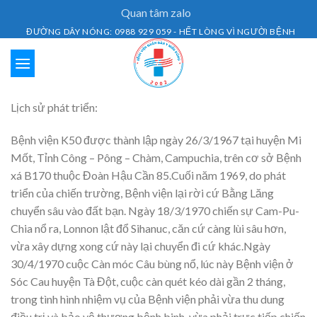
Skip
Quan tâm zalo
to
ĐƯỜNG DÂY NÓNG: 0988 929 059 - HẾT LÒNG VÌ NGƯỜI BỆNH
content
Lịch sử phát triển:
Bệnh viện K50 được thành lập ngày 26/3/1967 tại huyện Mi
Mốt, Tỉnh Công – Pông – Chàm, Campuchia, trên cơ sở Bệnh
xá B170 thuộc Đoàn Hậu Cần 85.Cuối năm 1969, do phát
triển của chiến trường, Bệnh viện lại rời cứ Bằng Lăng
chuyển sâu vào đất bạn. Ngày 18/3/1970 chiến sự Cam-Pu-
Chia nổ ra, Lonnon lật đổ Sihanuc, căn cứ càng lùi sâu hơn,
vừa xây dựng xong cứ này lại chuyển đi cứ khác.Ngày
30/4/1970 cuộc Càn móc Câu bùng nổ, lúc này Bệnh viện ở
Sóc Cau huyện Tà Đột, cuộc càn quét kéo dài gần 2 tháng,
trong tình hình nhiệm vụ của Bệnh viện phải vừa thu dung
điều trị và bảo vệ thương bệnh binh, vừa phải trực tiếp chiến