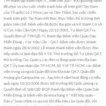
TM thành lập Bệnh viện 7C, biên chế 300 – 400 giường bệnh
để phục vụ cho cuộc chiến tranh bảo vệ biên giới Tây Nam
của Tổ quốc( có 2 Khoa Lao và Tâm Thần). Sau cuộc chiến
tranh biên giới Tây Nam kết thúc, thực hiện chủ trương tinh
giảm biên chế, bệnh viện đã được thu gọn và trở thành Cơ sở
II/Cục Hậu Cần/QK7.Ngày 22/12/2001, Tư lệnh QK7 ra
Quyết định số 739/QĐ-TL thành lập Bệnh Viện Quân Dân
Miền Đông – Cục Hậu Cần – QK7. Bệnh viện được khánh
thành ngày 28/4/2002. Lễ khánh thành bệnh viện được đón
tiếp nhiều vị lãnh đạo Bộ Y Tế, Thứ trưởng Bộ Tư Lệnh QK7,
thủ trưởng Cục Quân y, các đơn vị đóng quân trên địa bàn
QK7, Ủy ban nhân dân TP. HCM, Sở Y tế TP. HCM, các Bệnh
viện trong và ngoài Quân đội trên Địa bàn QK7, Quân đội
Hoàng gia Campuchia, v.v…Sau hơn 4 năm hoạt động có hiệu
quả, ngày 10/10/2006 được Bộ trưởng Bộ Quốc phòng ra
Quyết định số 168/QĐ-BQP thành lập Bệnh viện Quân Dân
Miền Đông, là bệnh viện đa khoa hạng II “ Kết hợp quân –
Dân y” hoàn chỉnh có qui mô lớn đầu tiên của Quân đội, với