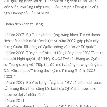
200 giường bệnh nội trú. Bệnh việ đứng chân tại số 50 Lê
Văn Việt, Phường Hiệp Phú, Quận 9, ở phía Đông Bắc cửa
ngõ Thành phố Hồ Chí Minh.
Thành tích khen thưởng:
 Năm 2007: Bộ Quốc phòng tặng bằng khen “BV có thành
tích hoàn thành xuất sắc nhiệm vụ năm 2007, góp phần xây
dựng Quân đội, củng cố Quốc phòng và bảo vệ Tổ quốc”
 Năm 2008: Tổng cục Chính trị tặng bằng khen “BV đã thực
hiện tốt Nghị quyết 152/NQ-ĐUQSTW của Đảng ủy Quân
sự Trung ương về “Tiếp tục đổi mới và tăng cường công tác
Dân vận của LLVT trong thời kỳ mới” trong 5 năm (2003-
2008)”
 Năm 2009: Bộ Y tế tặng bằng khen “BV có thành tích xuất
sắc trong thực hiện công tác kết hợp QDY chăm sóc sức
khỏe bộ đội và nhân dân”
 Năm 2011:
 Bộ Quốc phòng tặng bằng khen “BV đã hoàn thành xuất