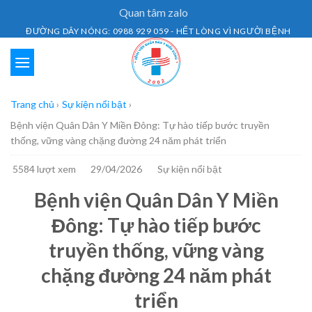
Skip
Quan tâm zalo
to
ĐƯỜNG DÂY NÓNG: 0988 929 059 - HẾT LÒNG VÌ NGƯỜI BỆNH
content
Trang chủ
›
Sự kiện nổi bật
›
Bệnh viện Quân Dân Y Miền Đông: Tự hào tiếp bước truyền
thống, vững vàng chặng đường 24 năm phát triển
5584 lượt xem
29/04/2026
Sự kiện nổi bật
Bệnh viện Quân Dân Y Miền
Đông: Tự hào tiếp bước
truyền thống, vững vàng
chặng đường 24 năm phát
triển