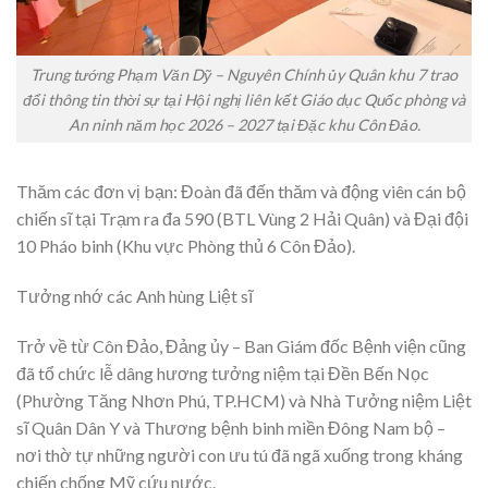
Trung tướng Phạm Văn Dỹ – Nguyên Chính ủy Quân khu 7 trao
đổi thông tin thời sự tại Hội nghị liên kết Giáo dục Quốc phòng và
An ninh năm học 2026 – 2027 tại Đặc khu Côn Đảo.
Thăm các đơn vị bạn:
Đoàn đã đến thăm và động viên cán bộ
chiến sĩ tại Trạm ra đa 590 (BTL Vùng 2 Hải Quân) và Đại đội
10 Pháo binh (Khu vực Phòng thủ 6 Côn Đảo).
Tưởng nhớ các Anh hùng Liệt sĩ
Trở về từ Côn Đảo, Đảng ủy – Ban Giám đốc Bệnh viện cũng
đã tổ chức lễ dâng hương tưởng niệm tại Đền Bến Nọc
(Phường Tăng Nhơn Phú, TP.HCM) và Nhà Tưởng niệm Liệt
sĩ Quân Dân Y và Thương bệnh binh miền Đông Nam bộ –
nơi thờ tự những người con ưu tú đã ngã xuống trong kháng
chiến chống Mỹ cứu nước.