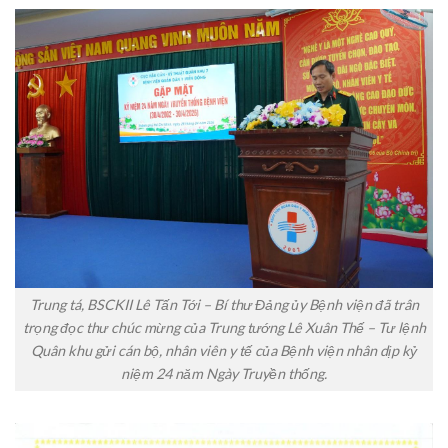
Trung tá, BSCKII Lê Tấn Tới – Bí thư Đảng ủy Bệnh viện đã trân
trọng đọc thư chúc mừng của Trung tướng Lê Xuân Thế – Tư lệnh
Quân khu gửi cán bộ, nhân viên y tế của Bệnh viện nhân dịp kỷ
niệm 24 năm Ngày Truyền thống.