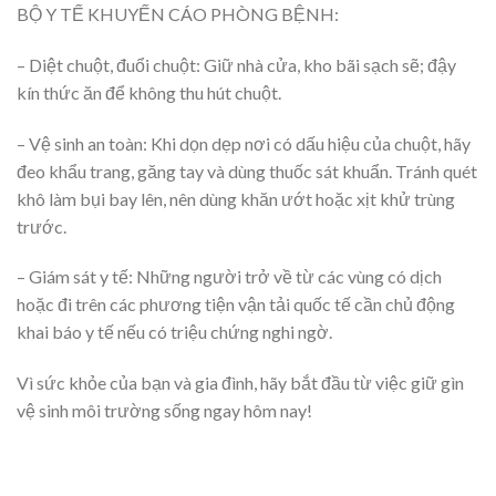
BỘ Y TẾ KHUYẾN CÁO PHÒNG BỆNH:
– Diệt chuột, đuổi chuột: Giữ nhà cửa, kho bãi sạch sẽ; đậy
kín thức ăn để không thu hút chuột.
– Vệ sinh an toàn: Khi dọn dẹp nơi có dấu hiệu của chuột, hãy
đeo khẩu trang, găng tay và dùng thuốc sát khuẩn. Tránh quét
khô làm bụi bay lên, nên dùng khăn ướt hoặc xịt khử trùng
trước.
– Giám sát y tế: Những người trở về từ các vùng có dịch
hoặc đi trên các phương tiện vận tải quốc tế cần chủ động
khai báo y tế nếu có triệu chứng nghi ngờ.
Vì sức khỏe của bạn và gia đình, hãy bắt đầu từ việc giữ gìn
vệ sinh môi trường sống ngay hôm nay!