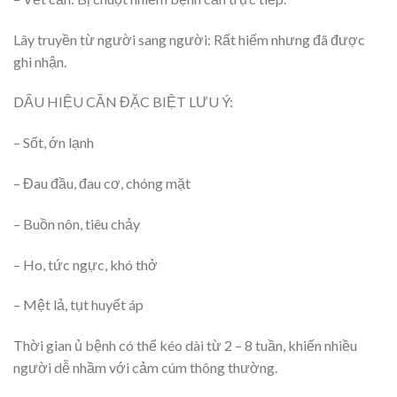
Lây truyền từ người sang người: Rất hiếm nhưng đã được
ghi nhận.
DẤU HIỆU CẦN ĐẶC BIỆT LƯU Ý:
– Sốt, ớn lạnh
– Đau đầu, đau cơ, chóng mặt
– Buồn nôn, tiêu chảy
– Ho, tức ngực, khó thở
– Mệt lả, tụt huyết áp
Thời gian ủ bệnh có thể kéo dài từ 2 – 8 tuần, khiến nhiều
người dễ nhầm với cảm cúm thông thường.