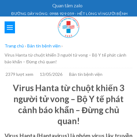
Skip
Quan tâm zalo
to
ĐƯỜNG DÂY NÓNG: 0988 929 059 - HẾT LÒNG VÌ NGƯỜI BỆNH
content
Trang chủ
›
Bản tin bệnh viện
›
Virus Hanta từ chuột khiến 3 người tử vong – Bộ Y tế phát cảnh
báo khẩn – Đừng chủ quan!
2379 lượt xem
13/05/2026
Bản tin bệnh viện
Virus Hanta từ chuột khiến 3
người tử vong – Bộ Y tế phát
cảnh báo khẩn – Đừng chủ
quan!
Virus Hanta (Hantavirus) là nhóm virus lây truyền