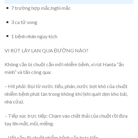
7 trường hợp mắc/nghi mắc
3 ca tử vong
1 bệnh nhân nguy kịch
VI RÚT LÂY LAN QUA ĐƯỜNG NÀO?
Không cần bị chuột cắn mới nhiễm bệnh, vi rút Hanta “ẩn
mình” và tấn công qua:
– Hít phải: Bụi từ nước tiểu, phân, nước bọt khô của chuột
nhiễm bệnh phát tán trong không khí (khi quét dọn kho bãi,
nhà cửa).
– Tiếp xúc trực tiếp: Chạm vào chất thải của chuột rồi đưa
tay lên mắt, mũi, miệng.
– Vết cắn: Bị chuột nhiễm bệnh cắn trực tiếp.