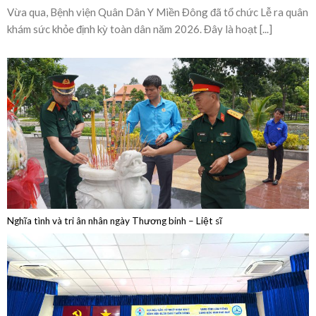
Bệnh viện Quân Dân Y Miền Đông sôi nổi lễ ra
quân khám sức khỏe định kỳ toàn dân năm 2026
Vừa qua, Bệnh viện Quân Dân Y Miền Đông đã tổ chức Lễ ra quân
khám sức khỏe định kỳ toàn dân năm 2026. Đây là hoạt [...]
Nghĩa tình và tri ân nhân ngày Thương binh – Liệt sĩ