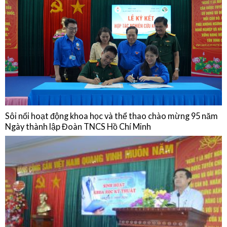
Sinh hoạt chuyên môn: Cập nhật chẩn đoán, điều trị, dự phòng bệnh
não mô cầu và Chia sẻ thực hành từ Phòng Tiêm chủng Bệnh viện Quân
Dân Y Miền Đông
15/01/2026
NGHIÊN CỨU KHOA HỌC
Sôi nổi hoạt động khoa học và thể thao chào mừng 95 năm
Ngày thành lập Đoàn TNCS Hồ Chí Minh