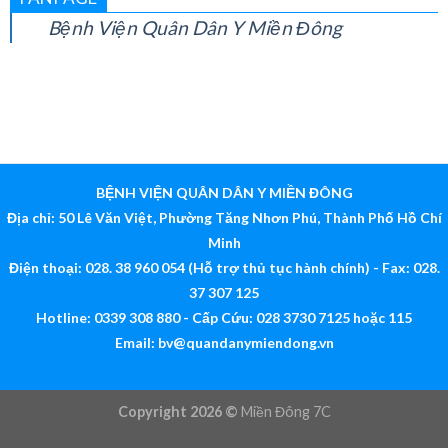
FANPAGE
Bệnh Viện Quân Dân Y Miền Đông
BỆNH VIỆN QUÂN DÂN Y MIỀN ĐÔNG
Địa chỉ: 50 Lê Văn Việt, Phường Tăng Nhơn Phú, Thành Phố Hồ Chí
Minh
Điện thoại: 028. 38 960 054 (Hỗ trợ thủ tục hành chính) - Fax: 028.
37 307 125