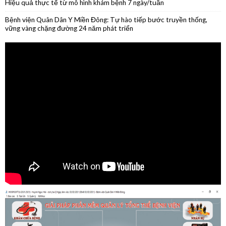
tháng đầu năm 2026
Phẫu thuật nội soi thành công cắt thân đuôi tụy do u nang nhầy kích
thước lớn
Phẫu thuật thành công ca ung thư lưỡi giai đoạn sớm
Hiệu quả thực tế từ mô hình khám bệnh 7 ngày/tuần
Bệnh viện Quân Dân Y Miền Đông: Tự hào tiếp bước truyền thống,
vững vàng chặng đường 24 năm phát triển