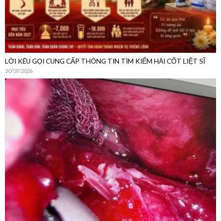
LỜI KÊU GỌI CUNG CẤP THÔNG TIN TÌM KIẾM HÀI CỐT LIỆT SĨ
30/07/2026