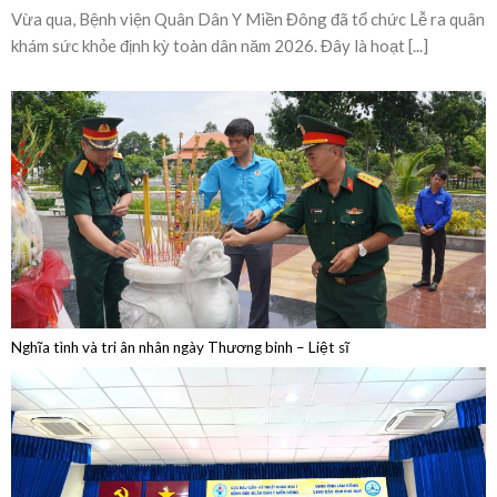
Bệnh viện Quân Dân Y Miền Đông sôi nổi lễ ra
quân khám sức khỏe định kỳ toàn dân năm 2026
Vừa qua, Bệnh viện Quân Dân Y Miền Đông đã tổ chức Lễ ra quân
khám sức khỏe định kỳ toàn dân năm 2026. Đây là hoạt [...]
Nghĩa tình và tri ân nhân ngày Thương binh – Liệt sĩ