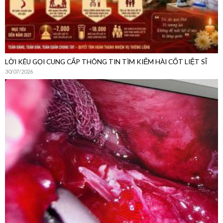
LỜI KÊU GỌI CUNG CẤP THÔNG TIN TÌM KIẾM HÀI CỐT LIỆT SĨ
30/07/2026