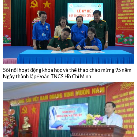
Sinh hoạt chuyên môn: Cập nhật chẩn đoán, điều trị, dự phòng bệnh
não mô cầu và Chia sẻ thực hành từ Phòng Tiêm chủng Bệnh viện Quân
Dân Y Miền Đông
15/01/2026
NGHIÊN CỨU KHOA HỌC
Sôi nổi hoạt động khoa học và thể thao chào mừng 95 năm
Ngày thành lập Đoàn TNCS Hồ Chí Minh