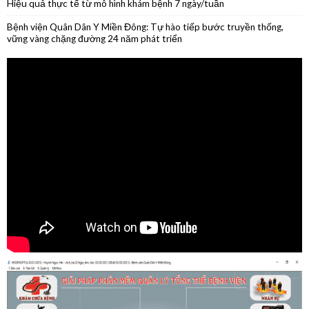
tháng đầu năm 2026
Phẫu thuật nội soi thành công cắt thân đuôi tụy do u nang nhầy kích
thước lớn
Phẫu thuật thành công ca ung thư lưỡi giai đoạn sớm
Hiệu quả thực tế từ mô hình khám bệnh 7 ngày/tuần
Bệnh viện Quân Dân Y Miền Đông: Tự hào tiếp bước truyền thống,
vững vàng chặng đường 24 năm phát triển