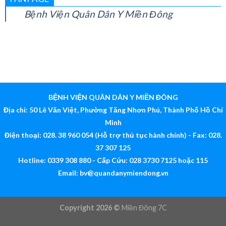
FANPAGE
Bệnh Viện Quân Dân Y Miền Đông
BỆNH VIỆN QUÂN DÂN Y MIỀN ĐÔNG
Địa chỉ: 50 Lê Văn Việt, Phường Tăng Nhơn Phú, Thành Phố Hồ Chí
Minh
Điện thoại: 028. 38 960 054 (Hỗ trợ thủ tục hành chính) - Fax: 028.
37 307 125