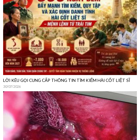
LỜI KÊU GỌI CUNG CẤP THÔNG TIN TÌM KIẾM HÀI CỐT LIỆT SĨ
30/07/2026