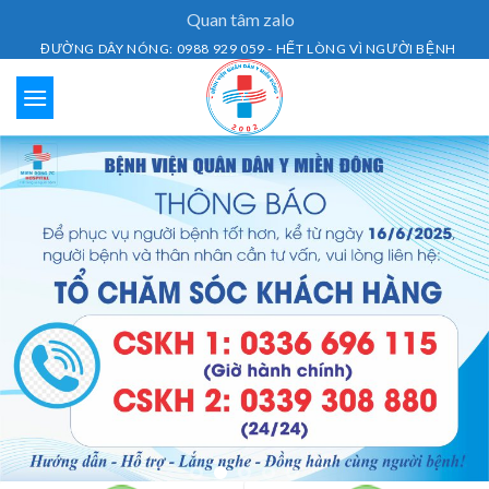
Skip
Quan tâm zalo
to
ĐƯỜNG DÂY NÓNG: 0988 929 059 - HẾT LÒNG VÌ NGƯỜI BỆNH
content
Lịch Khám Bệnh
Dịch vụ khám bệnh