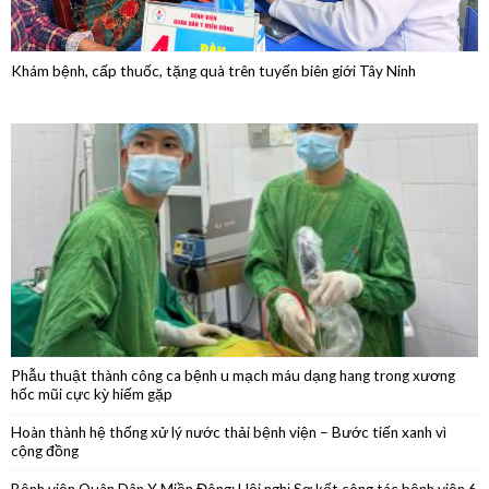
Phẫu thuật thành công ca bệnh u mạch máu dạng hang trong xương
hốc mũi cực kỳ hiếm gặp
Hoàn thành hệ thống xử lý nước thải bệnh viện – Bước tiến xanh vì
cộng đồng
Bệnh viện Quân Dân Y Miền Đông: Hội nghị Sơ kết công tác bệnh viện 6
tháng đầu năm 2026
Phẫu thuật nội soi thành công cắt thân đuôi tụy do u nang nhầy kích
thước lớn