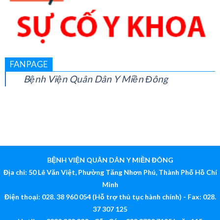
FANPAGE
Bệnh Viện Quân Dân Y Miền Đông
BỆNH VIỆN QUÂN DÂN Y MIỀN ĐÔNG
Địa chỉ: 50 Lê Văn Việt, Phường Tăng Nhơn Phú, Thành Phố Hồ Chí
Minh
Điện thoại: 028. 38 960 054 (Hỗ trợ thủ tục hành chính) - Fax: 028.
37 307 125
Hotline: 0339 308 880 - Cấp Cứu: 028 3730 7125 hoặc 115
Email:
bv@quandanymiendong.vn