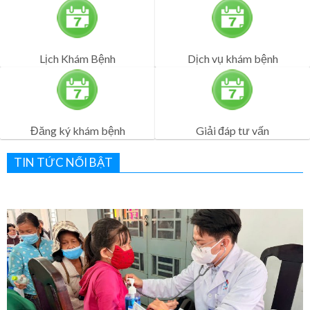
Đăng ký khám bệnh
Giải đáp tư vấn
TIN TỨC NỔI BẬT
Bệnh viện Quân Dân Y Miền Đông sôi nổi lễ ra