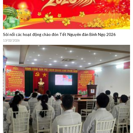
Sôi nổi các hoạt động chào đón Tết Nguyên đán Bính Ngọ 2026
13/02/2026
Sinh hoạt chuyên môn: Cập nhật chẩn đoán, điều trị, dự phòng bệnh
não mô cầu và Chia sẻ thực hành từ Phòng Tiêm chủng Bệnh viện Quân
Dân Y Miền Đông
15/01/2026