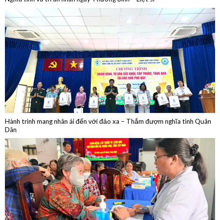
Hành trình mang nhân ái đến với đảo xa – Thắm đượm nghĩa tình Quân
Dân
Khám bệnh, cấp thuốc, tặng quà trên tuyến biên giới Tây Ninh