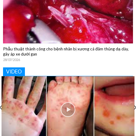
Phẫu thuật thành công cho bệnh nhân bị xương cá đâm thủng dạ dày,
gây áp xe dưới gan
28/07/2026
VIDEO
Khoa Vật lý trị liệu và Phục hồi chức năng: “Phục hồi tận
tâm – Nâng tầm cuộc sống”