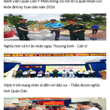
Bệnh viện Quân Dân Y Miền Đông sôi nổi lễ ra quân khám sức
khỏe định kỳ toàn dân năm 2026
Nghĩa tình và tri ân nhân ngày Thương binh – Liệt sĩ
Hành trình mang nhân ái đến với đảo xa – Thắm đượm nghĩa
tình Quân Dân