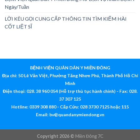
Ngày/Tuần
LỜI KÊU GỌI CUNG CẤP THÔNG TIN TÌM KIẾM HÀI
CỐT LIỆT SĨ
BỆNH VIỆN QUÂN DÂN Y MIỀN ĐÔNG
Địa chỉ: 50 Lê Văn Việt, Phường Tăng Nhơn Phú, Thành Phố Hồ Chí
Minh
Điện thoại: 028. 38 960 054 (Hỗ trợ thủ tục hành chính) - Fax: 028.
37 307 125
Hotline: 0339 308 880 - Cấp Cứu: 028 3730 7125 hoặc 115
Email:
bv@quandanymiendong.vn
Copyright 2026 ©
Miền Đông 7C