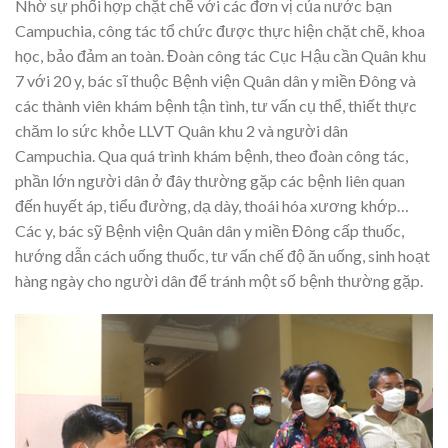
Nhờ sự phối hợp chặt chẽ với các đơn vị của nước bạn
Campuchia, công tác tổ chức được thực hiện chặt chẽ, khoa
học, bảo đảm an toàn. Đoàn công tác Cục Hậu cần Quân khu
7 với 20 y, bác sĩ thuộc Bệnh viện Quân dân y miền Đông và
các thành viên khám bệnh tận tình, tư vấn cụ thể, thiết thực
chăm lo sức khỏe LLVT Quân khu 2 và người dân
Campuchia. Qua quá trình khám bệnh, theo đoàn công tác,
phần lớn người dân ở đây thường gặp các bệnh liên quan
đến huyết áp, tiểu đường, dạ dày, thoái hóa xương khớp…
Các y, bác sỹ Bệnh viện Quân dân y miền Đông cấp thuốc,
hướng dẫn cách uống thuốc, tư vấn chế độ ăn uống, sinh hoạt
hàng ngày cho người dân để tránh một số bệnh thường gặp.