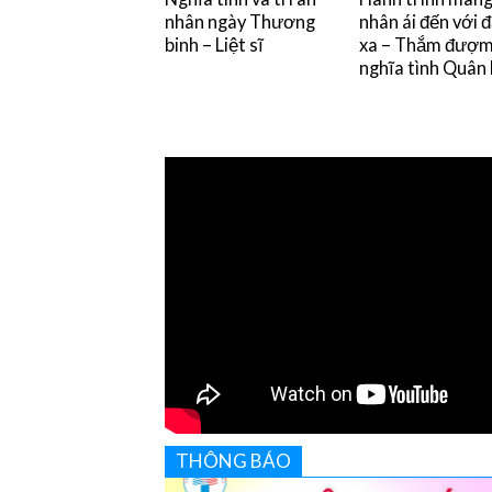
nhân ngày Thương
nhân ái đến với 
binh – Liệt sĩ
xa – Thắm đượ
nghĩa tình Quân
THÔNG BÁO