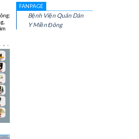
FANPAGE
Bệnh Viện Quân Dân
Đông:
g,
Y Miền Đông
năm