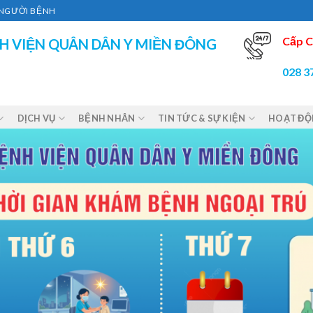
Ì NGƯỜI BỆNH
Cấp C
H VIỆN QUÂN DÂN Y MIỀN ĐÔNG
028 3
DỊCH VỤ
BỆNH NHÂN
TIN TỨC & SỰ KIỆN
HOẠT Đ