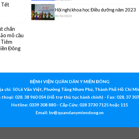
 Tết
Hội nghị khoa học Điều dưỡng năm 2023
30/10/2023
ật chẩn
 não mô cầu
g Tiêm
Miền Đông
BỆNH VIỆN QUÂN DÂN Y MIỀN ĐÔNG
ịa chỉ: 50 Lê Văn Việt, Phường Tăng Nhơn Phú, Thành Phố Hồ Chí Mi
 thoại: 028. 38 960 054 (Hỗ trợ thủ tục hành chính) - Fax: 028. 37 30
Hotline: 0339 308 880 - Cấp Cứu: 028 3730 7125 hoặc 115
Email:
bv@quandanymiendong.vn