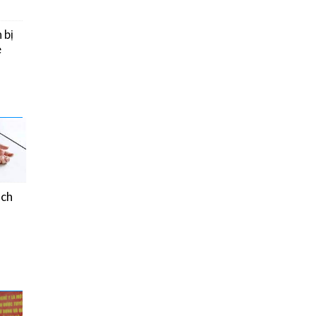
 bị
e
ách
Chế độ ăn của người
bệnh Đái tháo đường