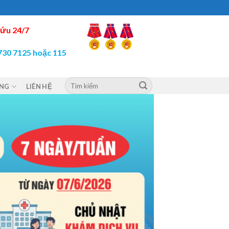
ứu 24/7
730 7125 hoặc 115
ỘNG
LIÊN HỆ