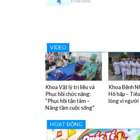
17/06/2026
VIDEO
y chân miệng và
Khoa Vật lý trị liệu và
Khoa Bệnh Nh
òng tránh
Phục hồi chức năng:
Hô hấp – Tiê
“Phục hồi tận tâm –
lòng vì người
Nâng tầm cuộc sống”
HOẠT ĐỘNG