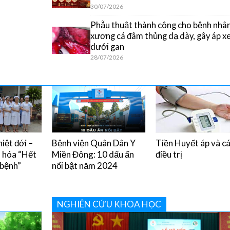
30/07/2026
Phẫu thuật thành công cho bệnh nhân
xương cá đâm thủng dạ dày, gây áp x
dưới gan
28/07/2026
iệt đới –
Bệnh viện Quân Dân Y
Tiền Huyết áp và c
u hóa “Hết
Miền Đông: 10 dấu ấn
điều trị
 bệnh”
nổi bật năm 2024
NGHIÊN CỨU KHOA HỌC