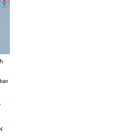
h
 bạn
ở
N