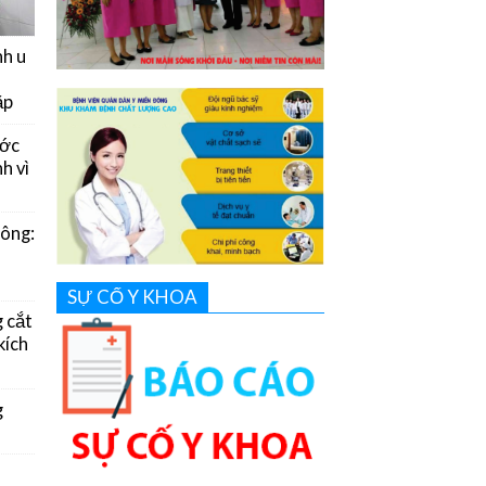
nh u
ặp
ước
h vì
Đông:
SỰ CỐ Y KHOA
g cắt
kích
g