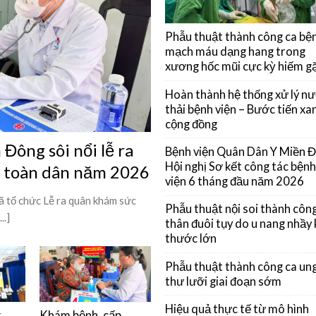
Phẫu thuật thành công ca bệ
mạch máu dạng hang trong
xương hốc mũi cực kỳ hiếm g
Hoàn thành hệ thống xử lý n
thải bệnh viện – Bước tiến xan
cộng đồng
Đông sôi nổi lễ ra
Bệnh viện Quân Dân Y Miền 
Hội nghị Sơ kết công tác bệnh
ỳ toàn dân năm 2026
viện 6 tháng đầu năm 2026
 tổ chức Lễ ra quân khám sức
Phẫu thuật nội soi thành côn
..]
thân đuôi tụy do u nang nhầy 
thước lớn
Phẫu thuật thành công ca un
thư lưỡi giai đoạn sớm
Hiệu quả thực tế từ mô hình
g
Khám bệnh, cấp