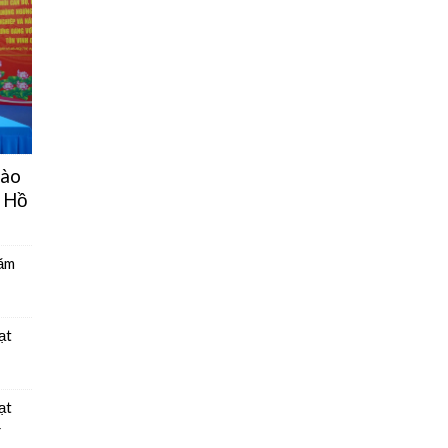
hào
 Hồ
năm
ạt
ạt
4