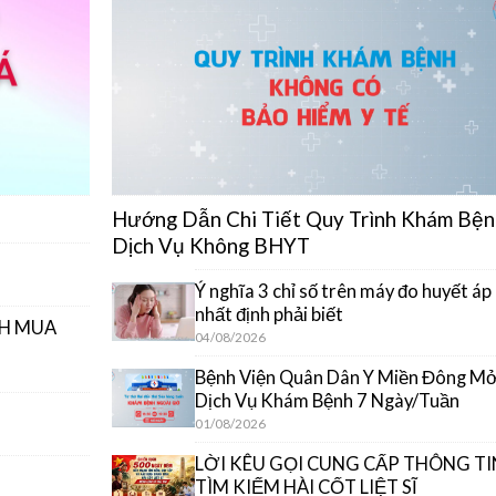
Hướng Dẫn Chi Tiết Quy Trình Khám Bện
Dịch Vụ Không BHYT
Ý nghĩa 3 chỉ số trên máy đo huyết áp
nhất định phải biết
CH MUA
04/08/2026
Bệnh Viện Quân Dân Y Miền Đông M
Dịch Vụ Khám Bệnh 7 Ngày/Tuần
01/08/2026
LỜI KÊU GỌI CUNG CẤP THÔNG TI
TÌM KIẾM HÀI CỐT LIỆT SĨ