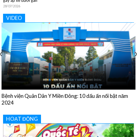
gây áp xe dưới gan
28/07/2026
VIDEO
Tiền Huyết áp và cách điều trị
HOẠT ĐỘNG