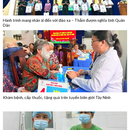
Hành trình mang nhân ái đến với đảo xa – Thắm đượm nghĩa tình Quân
Dân
Khám bệnh, cấp thuốc, tặng quà trên tuyến biên giới Tây Ninh