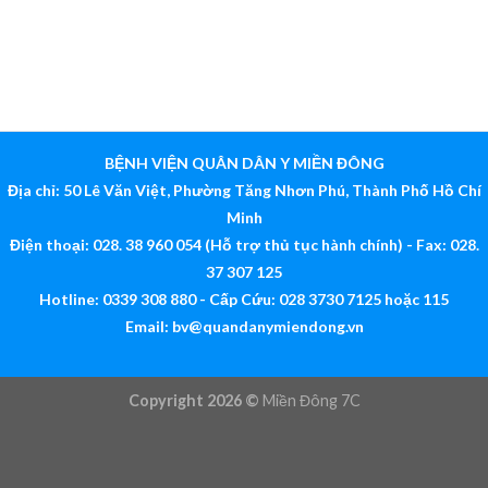
BỆNH VIỆN QUÂN DÂN Y MIỀN ĐÔNG
Địa chỉ: 50 Lê Văn Việt, Phường Tăng Nhơn Phú, Thành Phố Hồ Chí
Minh
Điện thoại: 028. 38 960 054 (Hỗ trợ thủ tục hành chính) - Fax: 028.
37 307 125
Hotline: 0339 308 880 - Cấp Cứu: 028 3730 7125 hoặc 115
Email:
bv@quandanymiendong.vn
Copyright 2026 ©
Miền Đông 7C