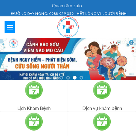
Skip
Quan tâm zalo
to
ĐƯỜNG DÂY NÓNG: 0988 929 059 - HẾT LÒNG VÌ NGƯỜI BỆNH
content
Lịch Khám Bệnh
Dịch vụ khám bệnh