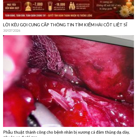
LỜI KÊU GỌI CUNG CẤP THÔNG TIN TÌM KIẾM HÀI CỐT LIỆT SĨ
30/07/2026
Phẫu thuật thành công cho bệnh nhân bị xương cá đâm thủng dạ dày,