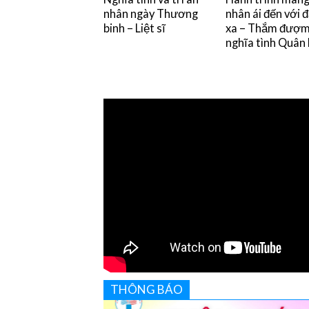
nhân ngày Thương
nhân ái đến với 
binh – Liệt sĩ
xa – Thắm đượ
nghĩa tình Quân
THÔNG BÁO