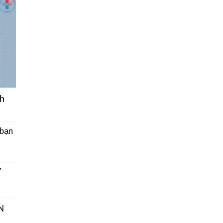
h
 bạn
ở
N