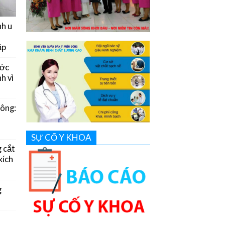
nh u
ặp
ước
h vì
Đông:
SỰ CỐ Y KHOA
g cắt
kích
g