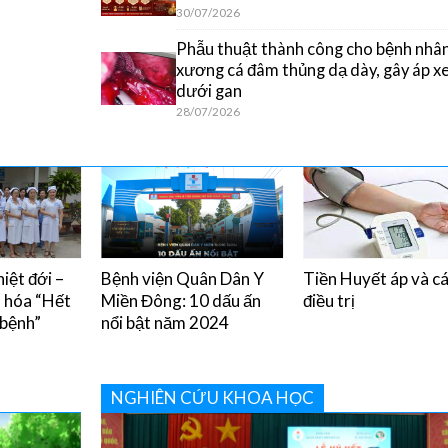
30/07/2026
Phẫu thuật thành công cho bệnh nhân
xương cá đâm thủng dạ dày, gây áp x
dưới gan
28/07/2026
iệt đới –
Bệnh viện Quân Dân Y
Tiền Huyết áp và c
u hóa “Hết
Miền Đông: 10 dấu ấn
điều trị
 bệnh”
nổi bật năm 2024
NGHIÊN CỨU KHOA HỌC