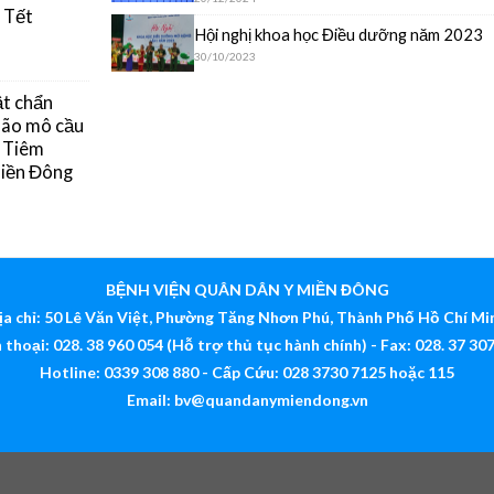
 Tết
Hội nghị khoa học Điều dưỡng năm 2023
30/10/2023
ật chẩn
 não mô cầu
g Tiêm
Miền Đông
BỆNH VIỆN QUÂN DÂN Y MIỀN ĐÔNG
ịa chỉ: 50 Lê Văn Việt, Phường Tăng Nhơn Phú, Thành Phố Hồ Chí Mi
 thoại: 028. 38 960 054 (Hỗ trợ thủ tục hành chính) - Fax: 028. 37 30
Hotline: 0339 308 880 - Cấp Cứu: 028 3730 7125 hoặc 115
Email:
bv@quandanymiendong.vn