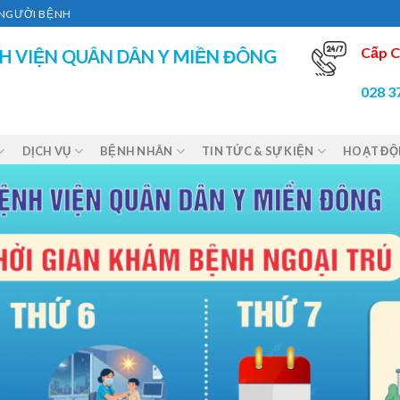
Ì NGƯỜI BỆNH
Cấp C
H VIỆN QUÂN DÂN Y MIỀN ĐÔNG
028 3
DỊCH VỤ
BỆNH NHÂN
TIN TỨC & SỰ KIỆN
HOẠT Đ