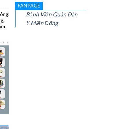
FANPAGE
Bệnh Viện Quân Dân
Đông:
g,
Y Miền Đông
năm