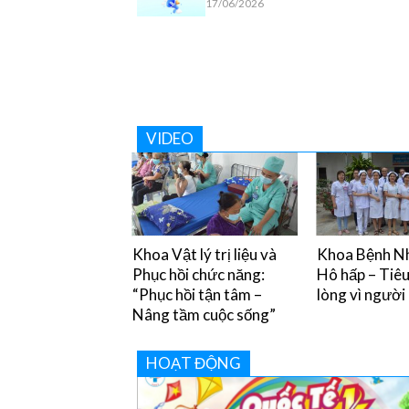
17/06/2026
VIDEO
y chân miệng và
Khoa Vật lý trị liệu và
Khoa Bệnh Nh
òng tránh
Phục hồi chức năng:
Hô hấp – Tiê
“Phục hồi tận tâm –
lòng vì người
Nâng tầm cuộc sống”
HOẠT ĐỘNG