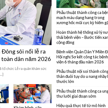
Phẫu thuật thành công ca bệ
mạch máu dạng hang trong
xương hốc mũi cực kỳ hiếm g
Hoàn thành hệ thống xử lý n
thải bệnh viện – Bước tiến xan
cộng đồng
Đông sôi nổi lễ ra
Bệnh viện Quân Dân Y Miền 
Hội nghị Sơ kết công tác bệnh
ỳ toàn dân năm 2026
viện 6 tháng đầu năm 2026
 tổ chức Lễ ra quân khám sức
Phẫu thuật nội soi thành côn
..]
thân đuôi tụy do u nang nhầy 
thước lớn
Phẫu thuật thành công ca un
thư lưỡi giai đoạn sớm
Hiệu quả thực tế từ mô hình
g
Khám bệnh, cấp