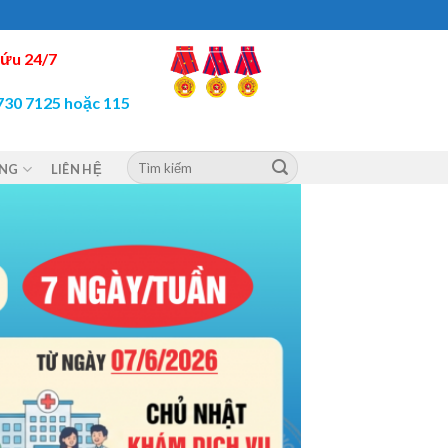
ứu 24/7
730 7125 hoặc 115
ỘNG
LIÊN HỆ