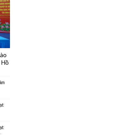
hào
 Hồ
năm
ạt
ạt
4