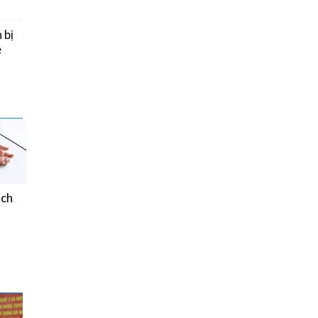
 bị
e
ách
Chế độ ăn của người
bệnh Đái tháo đường