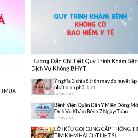
Hướng Dẫn Chi Tiết Quy Trình Khám Bện
Dịch Vụ Không BHYT
Ý nghĩa 3 chỉ số trên máy đo huyết áp
nhất định phải biết
CH MUA
04/08/2026
Bệnh Viện Quân Dân Y Miền Đông M
Dịch Vụ Khám Bệnh 7 Ngày/Tuần
01/08/2026
LỜI KÊU GỌI CUNG CẤP THÔNG TI
TÌM KIẾM HÀI CỐT LIỆT SĨ