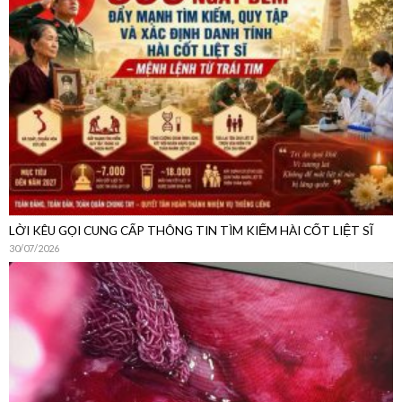
LỜI KÊU GỌI CUNG CẤP THÔNG TIN TÌM KIẾM HÀI CỐT LIỆT SĨ
30/07/2026