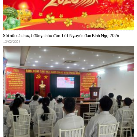
Sôi nổi các hoạt động chào đón Tết Nguyên đán Bính Ngọ 2026
13/02/2026
Sinh hoạt chuyên môn: Cập nhật chẩn đoán, điều trị, dự phòng bệnh
não mô cầu và Chia sẻ thực hành từ Phòng Tiêm chủng Bệnh viện Quân
Dân Y Miền Đông
15/01/2026