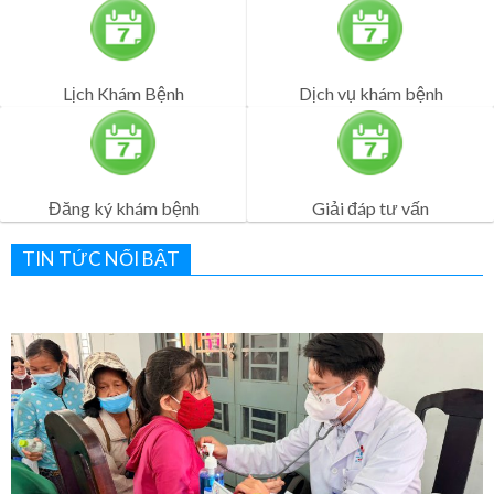
Đăng ký khám bệnh
Giải đáp tư vấn
TIN TỨC NỔI BẬT
Bệnh viện Quân Dân Y Miền Đông sôi nổi lễ ra