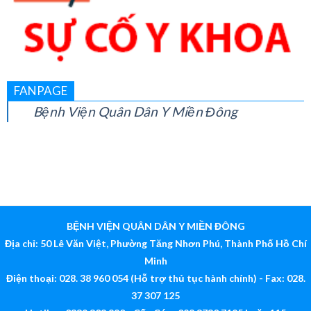
FANPAGE
Bệnh Viện Quân Dân Y Miền Đông
BỆNH VIỆN QUÂN DÂN Y MIỀN ĐÔNG
Địa chỉ: 50 Lê Văn Việt, Phường Tăng Nhơn Phú, Thành Phố Hồ Chí
Minh
Điện thoại: 028. 38 960 054 (Hỗ trợ thủ tục hành chính) - Fax: 028.
37 307 125
Hotline: 0339 308 880 - Cấp Cứu: 028 3730 7125 hoặc 115
Email:
bv@quandanymiendong.vn