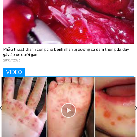
Phẫu thuật thành công cho bệnh nhân bị xương cá đâm thủng dạ dày,
gây áp xe dưới gan
28/07/2026
VIDEO
Khoa Vật lý trị liệu và Phục hồi chức năng: “Phục hồi tận
tâm – Nâng tầm cuộc sống”