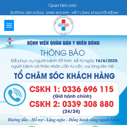
Skip
Quan tâm zalo
to
ĐƯỜNG DÂY NÓNG: 0988 929 059 - HẾT LÒNG VÌ NGƯỜI BỆNH
content
Lịch Khám Bệnh
Dịch vụ khám bệnh