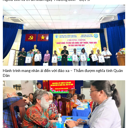
Hành trình mang nhân ái đến với đảo xa – Thắm đượm nghĩa tình Quân
Dân
Khám bệnh, cấp thuốc, tặng quà trên tuyến biên giới Tây Ninh