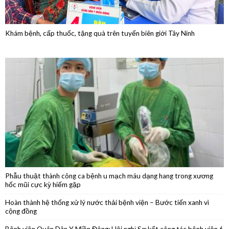
Phẫu thuật thành công ca bệnh u mạch máu dạng hang trong xương
hốc mũi cực kỳ hiếm gặp
Hoàn thành hệ thống xử lý nước thải bệnh viện – Bước tiến xanh vì
cộng đồng
Bệnh viện Quân Dân Y Miền Đông: Hội nghị Sơ kết công tác bệnh viện 6
tháng đầu năm 2026
Phẫu thuật nội soi thành công cắt thân đuôi tụy do u nang nhầy kích
thước lớn