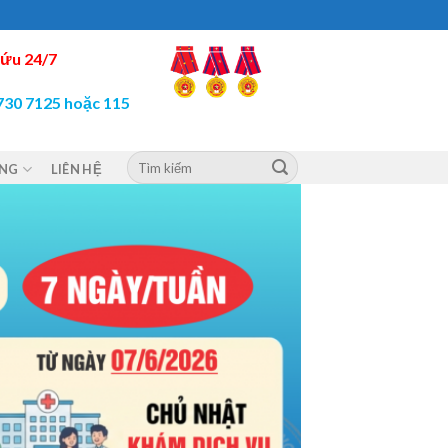
ứu 24/7
730 7125 hoặc 115
ỘNG
LIÊN HỆ