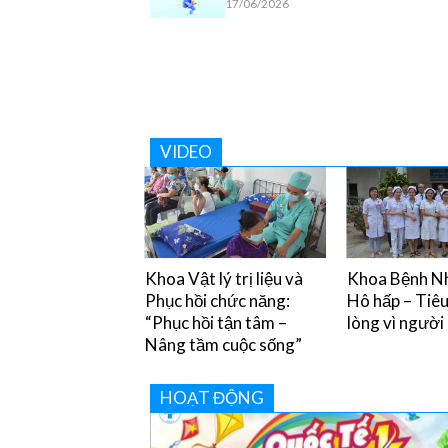
17/06/2026
VIDEO
y chân miệng và
Khoa Vật lý trị liệu và
Khoa Bệnh Nh
òng tránh
Phục hồi chức năng:
Hô hấp – Tiê
“Phục hồi tận tâm –
lòng vì người
Nâng tầm cuộc sống”
HOẠT ĐỘNG