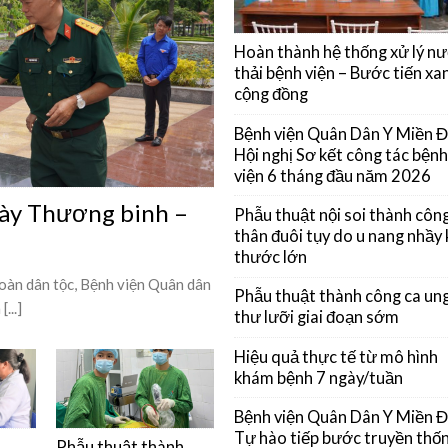
Hoàn thành hệ thống xử lý n
thải bệnh viện – Bước tiến xan
cộng đồng
Bệnh viện Quân Dân Y Miền 
Hội nghị Sơ kết công tác bệnh
viện 6 tháng đầu năm 2026
gày Thương binh –
Phẫu thuật nội soi thành côn
thân đuôi tụy do u nang nhầy 
thước lớn
toàn dân tộc, Bệnh viện Quân dân
Phẫu thuật thành công ca un
...]
thư lưỡi giai đoạn sớm
Hiệu quả thực tế từ mô hình
khám bệnh 7 ngày/tuần
Bệnh viện Quân Dân Y Miền 
Tự hào tiếp bước truyền thốn
Phẫu thuật thành