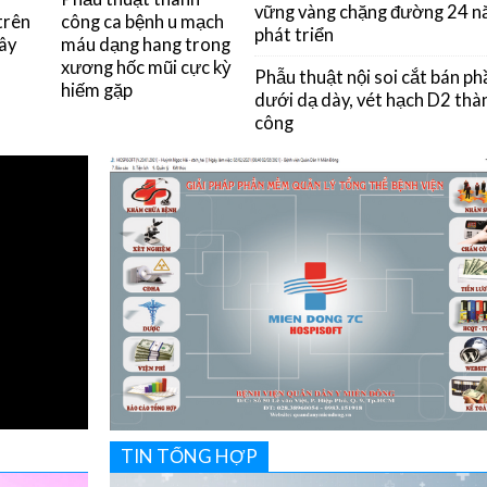
vững vàng chặng đường 24 
trên
công ca bệnh u mạch
phát triển
Tây
máu dạng hang trong
xương hốc mũi cực kỳ
Phẫu thuật nội soi cắt bán ph
hiếm gặp
dưới dạ dày, vét hạch D2 thà
công
TIN TỔNG HỢP