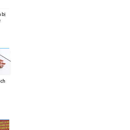
 bị
e
ách
Chế độ ăn của người
bệnh Đái tháo đường