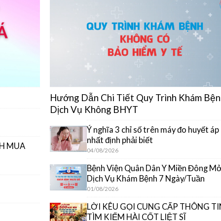
Hướng Dẫn Chi Tiết Quy Trình Khám Bện
Dịch Vụ Không BHYT
Ý nghĩa 3 chỉ số trên máy đo huyết áp
nhất định phải biết
CH MUA
04/08/2026
Bệnh Viện Quân Dân Y Miền Đông M
Dịch Vụ Khám Bệnh 7 Ngày/Tuần
01/08/2026
LỜI KÊU GỌI CUNG CẤP THÔNG TI
TÌM KIẾM HÀI CỐT LIỆT SĨ