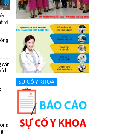
ước
h vì
Đông:
g cắt
kích
SỰ CỐ Y KHOA
g
Đông:
g,