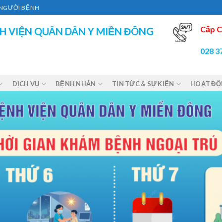
Ì NGƯỜI BỆNH
Cấp C
H VIỆN QUÂN DÂN Y MIỀN ĐÔNG
028 3
DỊCH VỤ
BỆNH NHÂN
TIN TỨC & SỰ KIỆN
HOẠT Đ