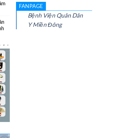
năm
FANPAGE
Bệnh Viện Quân Dân
ần
Y Miền Đông
nh