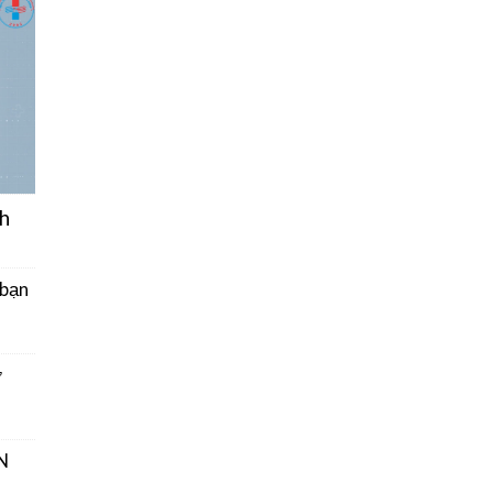
h
 bạn
ở
N