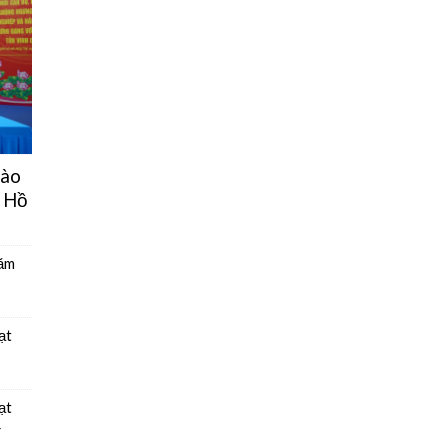
hào
 Hồ
năm
ạt
ạt
4