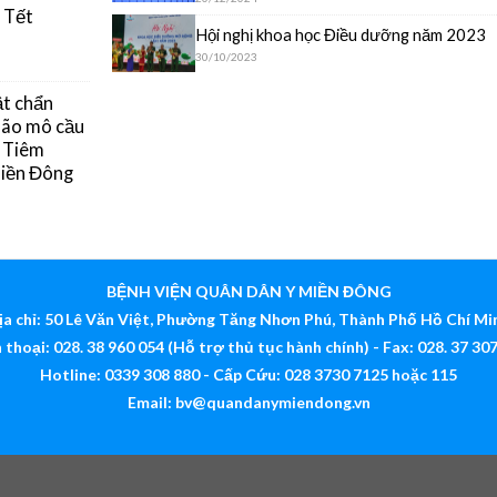
 Tết
Hội nghị khoa học Điều dưỡng năm 2023
30/10/2023
ật chẩn
 não mô cầu
g Tiêm
Miền Đông
BỆNH VIỆN QUÂN DÂN Y MIỀN ĐÔNG
ịa chỉ: 50 Lê Văn Việt, Phường Tăng Nhơn Phú, Thành Phố Hồ Chí Mi
 thoại: 028. 38 960 054 (Hỗ trợ thủ tục hành chính) - Fax: 028. 37 30
Hotline: 0339 308 880 - Cấp Cứu: 028 3730 7125 hoặc 115
Email:
bv@quandanymiendong.vn