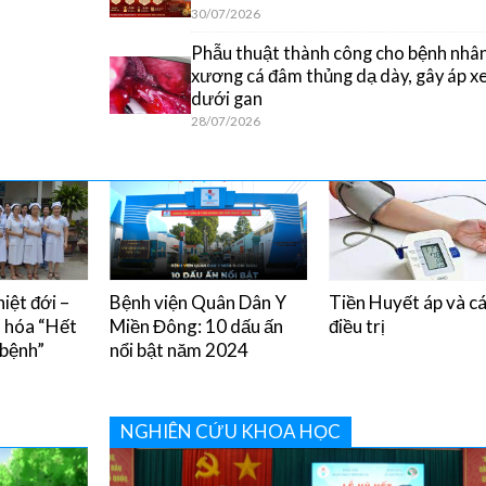
30/07/2026
Phẫu thuật thành công cho bệnh nhân
xương cá đâm thủng dạ dày, gây áp x
dưới gan
28/07/2026
iệt đới –
Bệnh viện Quân Dân Y
Tiền Huyết áp và c
u hóa “Hết
Miền Đông: 10 dấu ấn
điều trị
 bệnh”
nổi bật năm 2024
NGHIÊN CỨU KHOA HỌC