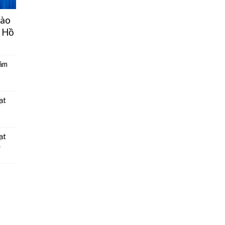
hào
 Hồ
năm
ạt
ạt
4