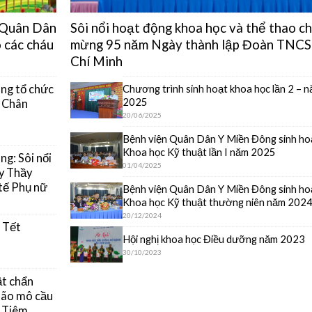
n Quân Dân
Sôi nổi hoạt động khoa học và thể thao c
 các cháu
mừng 95 năm Ngày thành lập Đoàn TNCS
Chí Minh
Chương trình sinh hoạt khoa học lần 2 – 
ng tổ chức
2025
y Chân
20/06/2025
Bệnh viện Quân Dân Y Miền Đông sinh ho
Khoa học Kỹ thuật lần I năm 2025
g: Sôi nổi
01/04/2025
y Thầy
tế Phụ nữ
Bệnh viện Quân Dân Y Miền Đông sinh ho
Khoa học Kỹ thuật thường niên năm 202
20/12/2024
 Tết
Hội nghị khoa học Điều dưỡng năm 2023
30/10/2023
ật chẩn
 não mô cầu
g Tiêm