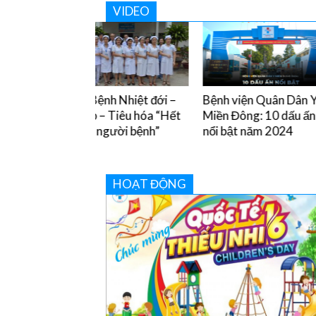
VIDEO
nh Nhiệt đới –
Bệnh viện Quân Dân Y
Tiền Huyết áp
– Tiêu hóa “Hết
Miền Đông: 10 dấu ấn
điều trị
 người bệnh”
nổi bật năm 2024
HOẠT ĐỘNG