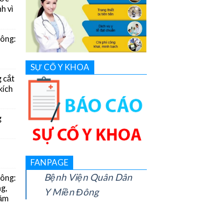
h vì
Đông:
SỰ CỐ Y KHOA
g cắt
kích
g
FANPAGE
Bệnh Viện Quân Dân
Đông:
g,
Y Miền Đông
năm