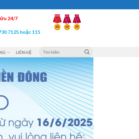
ứu 24/7
730 7125 hoặc 115
ỘNG
LIÊN HỆ