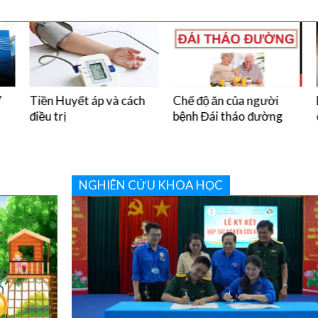
 và cách
Chế độ ăn của người
Bệnh Tay chân miệ
bệnh Đái tháo đường
cách phòng tránh
NGHIÊN CỨU KHOA HỌC