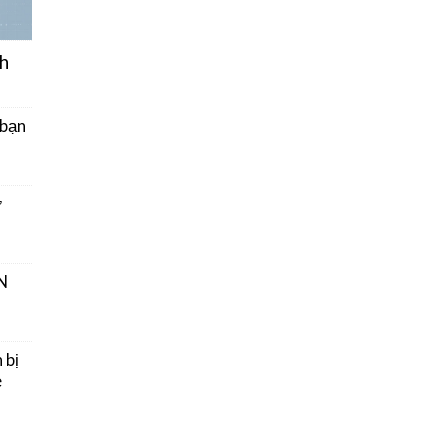
h
 bạn
ở
N
 bị
e