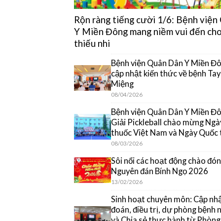
Rộn ràng tiếng cười 1/6: Bệnh việ
Y Miền Đông mang niềm vui đến cho
thiếu nhi
Bệnh viện Quân Dân Y Miền Đô
cập nhật kiến thức về bệnh Ta
Miệng
08/04/2026
Bệnh viện Quân Dân Y Miền Đôn
Giải Pickleball chào mừng Ngà
thuốc Việt Nam và Ngày Quốc 
08/03/2026
Sôi nổi các hoạt động chào đón
Nguyên đán Bính Ngọ 2026
13/02/2026
Sinh hoạt chuyên môn: Cập nh
đoán, điều trị, dự phòng bệnh
và Chia sẻ thực hành từ Phòn