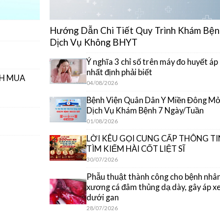
Hướng Dẫn Chi Tiết Quy Trình Khám Bện
Dịch Vụ Không BHYT
Ý nghĩa 3 chỉ số trên máy đo huyết áp
nhất định phải biết
CH MUA
04/08/2026
Bệnh Viện Quân Dân Y Miền Đông M
Dịch Vụ Khám Bệnh 7 Ngày/Tuần
01/08/2026
LỜI KÊU GỌI CUNG CẤP THÔNG TI
TÌM KIẾM HÀI CỐT LIỆT SĨ
30/07/2026
Phẫu thuật thành công cho bệnh nhân
xương cá đâm thủng dạ dày, gây áp x
dưới gan
28/07/2026