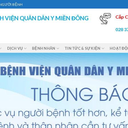
Ì NGƯỜI BỆNH
Cấp C
H VIỆN QUÂN DÂN Y MIỀN ĐÔNG
028 3
DỊCH VỤ
BỆNH NHÂN
TIN TỨC & SỰ KIỆN
HOẠT Đ