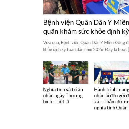
Bệnh viện Quân Dân Y Miền 
quân khám sức khỏe định k
Vừa qua, Bệnh viện Quân Dân Y Miền Đông đã
khỏe định kỳ toàn dân năm 2026. Đây là hoạt [.
Nghĩa tình và tri ân
Hành trình man
nhân ngày Thương
nhân ái đến với 
binh – Liệt sĩ
xa – Thắm đượ
nghĩa tình Quân