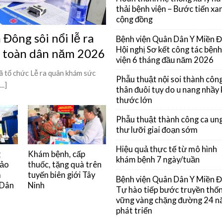
thải bệnh viện – Bước tiến xan
cộng đồng
Đông sôi nổi lễ ra
Bệnh viện Quân Dân Y Miền 
Hội nghị Sơ kết công tác bệnh
ỳ toàn dân năm 2026
viện 6 tháng đầu năm 2026
 tổ chức Lễ ra quân khám sức
Phẫu thuật nội soi thành côn
..]
thân đuôi tụy do u nang nhầy 
thước lớn
Phẫu thuật thành công ca un
thư lưỡi giai đoạn sớm
Hiệu quả thực tế từ mô hình
g
Khám bệnh, cấp
khám bệnh 7 ngày/tuần
đảo
thuốc, tặng quà trên
m
tuyến biên giới Tây
Bệnh viện Quân Dân Y Miền 
 Dân
Ninh
Tự hào tiếp bước truyền thốn
vững vàng chặng đường 24 
phát triển