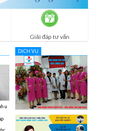
Giải đáp tư vấn
DỊCH VỤ
nh u
ặp
ước