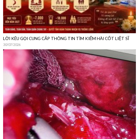
LỜI KÊU GỌI CUNG CẤP THÔNG TIN TÌM KIẾM HÀI CỐT LIỆT SĨ
30/07/2026