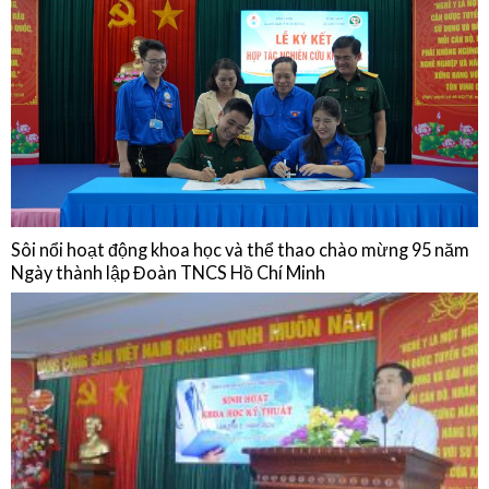
Sinh hoạt chuyên môn: Cập nhật chẩn đoán, điều trị, dự phòng bệnh
não mô cầu và Chia sẻ thực hành từ Phòng Tiêm chủng Bệnh viện Quân
Dân Y Miền Đông
15/01/2026
NGHIÊN CỨU KHOA HỌC
Sôi nổi hoạt động khoa học và thể thao chào mừng 95 năm
Ngày thành lập Đoàn TNCS Hồ Chí Minh