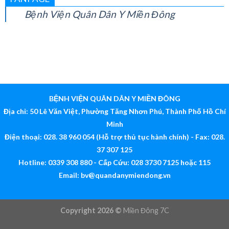
FANPAGE
Bệnh Viện Quân Dân Y Miền Đông
BỆNH VIỆN QUÂN DÂN Y MIỀN ĐÔNG
Địa chỉ: 50 Lê Văn Việt, Phường Tăng Nhơn Phú, Thành Phố Hồ Chí
Minh
Điện thoại: 028. 38 960 054 (Hỗ trợ thủ tục hành chính) - Fax: 028.
37 307 125