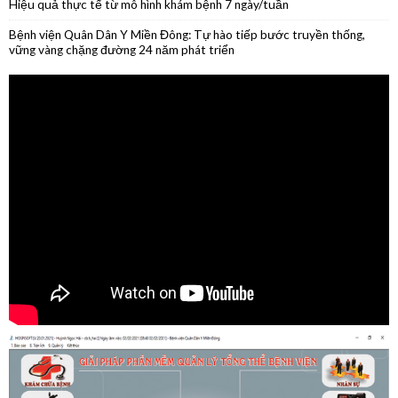
tháng đầu năm 2026
Phẫu thuật nội soi thành công cắt thân đuôi tụy do u nang nhầy kích
thước lớn
Phẫu thuật thành công ca ung thư lưỡi giai đoạn sớm
Hiệu quả thực tế từ mô hình khám bệnh 7 ngày/tuần
Bệnh viện Quân Dân Y Miền Đông: Tự hào tiếp bước truyền thống,
vững vàng chặng đường 24 năm phát triển