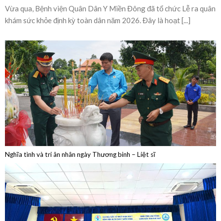
Bệnh viện Quân Dân Y Miền Đông sôi nổi lễ ra
quân khám sức khỏe định kỳ toàn dân năm 2026
Vừa qua, Bệnh viện Quân Dân Y Miền Đông đã tổ chức Lễ ra quân
khám sức khỏe định kỳ toàn dân năm 2026. Đây là hoạt [...]
Nghĩa tình và tri ân nhân ngày Thương binh – Liệt sĩ