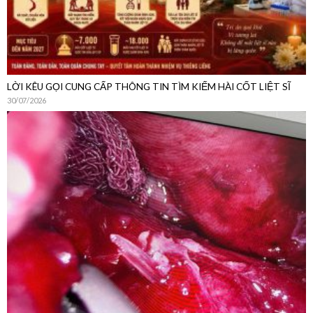
LỜI KÊU GỌI CUNG CẤP THÔNG TIN TÌM KIẾM HÀI CỐT LIỆT SĨ
30/07/2026