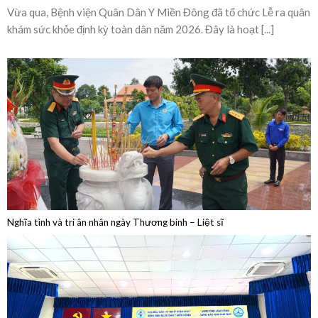
Bệnh viện Quân Dân Y Miền Đông sôi nổi lễ ra
quân khám sức khỏe định kỳ toàn dân năm 2026
Vừa qua, Bệnh viện Quân Dân Y Miền Đông đã tổ chức Lễ ra quân
khám sức khỏe định kỳ toàn dân năm 2026. Đây là hoạt [...]
Nghĩa tình và tri ân nhân ngày Thương binh – Liệt sĩ