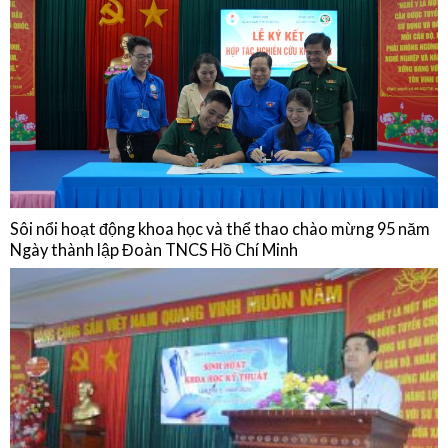
Sinh hoạt chuyên môn: Cập nhật chẩn đoán, điều trị, dự phòng bệnh
não mô cầu và Chia sẻ thực hành từ Phòng Tiêm chủng Bệnh viện Quân
Dân Y Miền Đông
15/01/2026
NGHIÊN CỨU KHOA HỌC
Sôi nổi hoạt động khoa học và thể thao chào mừng 95 năm
Ngày thành lập Đoàn TNCS Hồ Chí Minh