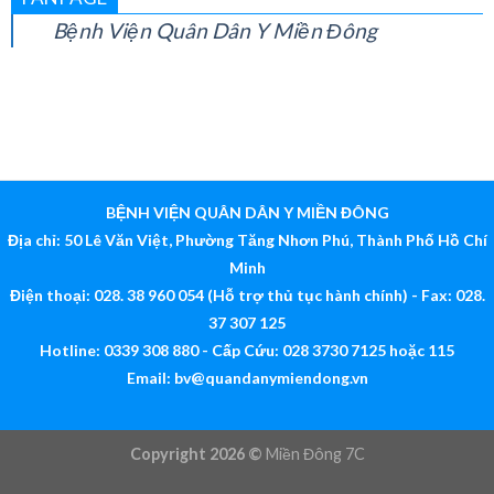
FANPAGE
Bệnh Viện Quân Dân Y Miền Đông
BỆNH VIỆN QUÂN DÂN Y MIỀN ĐÔNG
Địa chỉ: 50 Lê Văn Việt, Phường Tăng Nhơn Phú, Thành Phố Hồ Chí
Minh
Điện thoại: 028. 38 960 054 (Hỗ trợ thủ tục hành chính) - Fax: 028.
37 307 125