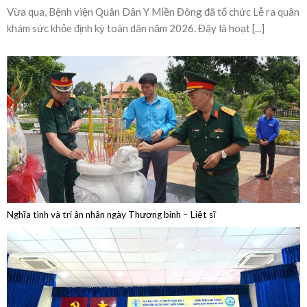
Bệnh viện Quân Dân Y Miền Đông sôi nổi lễ ra
quân khám sức khỏe định kỳ toàn dân năm 2026
Vừa qua, Bệnh viện Quân Dân Y Miền Đông đã tổ chức Lễ ra quân
khám sức khỏe định kỳ toàn dân năm 2026. Đây là hoạt [...]
Nghĩa tình và tri ân nhân ngày Thương binh – Liệt sĩ