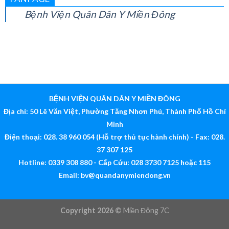
FANPAGE
Bệnh Viện Quân Dân Y Miền Đông
BỆNH VIỆN QUÂN DÂN Y MIỀN ĐÔNG
Địa chỉ: 50 Lê Văn Việt, Phường Tăng Nhơn Phú, Thành Phố Hồ Chí
Minh
Điện thoại: 028. 38 960 054 (Hỗ trợ thủ tục hành chính) - Fax: 028.
37 307 125