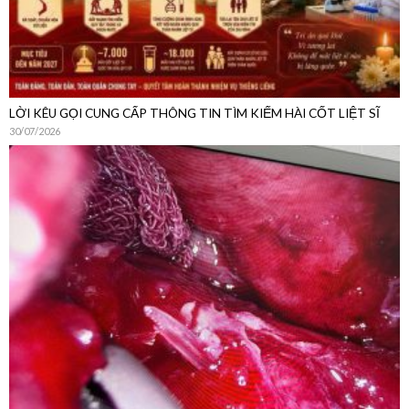
LỜI KÊU GỌI CUNG CẤP THÔNG TIN TÌM KIẾM HÀI CỐT LIỆT SĨ
30/07/2026