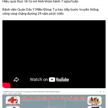
tháng đầu năm 2026
Phẫu thuật nội soi thành công cắt thân đuôi tụy do u nang nhầy kích
thước lớn
Phẫu thuật thành công ca ung thư lưỡi giai đoạn sớm
Hiệu quả thực tế từ mô hình khám bệnh 7 ngày/tuần
Bệnh viện Quân Dân Y Miền Đông: Tự hào tiếp bước truyền thống,
vững vàng chặng đường 24 năm phát triển