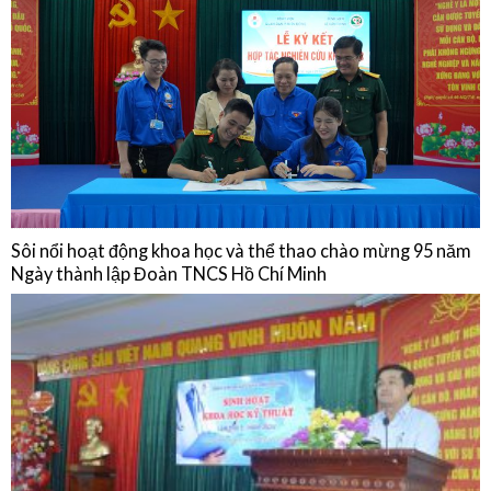
Sinh hoạt chuyên môn: Cập nhật chẩn đoán, điều trị, dự phòng bệnh
não mô cầu và Chia sẻ thực hành từ Phòng Tiêm chủng Bệnh viện Quân
Dân Y Miền Đông
15/01/2026
NGHIÊN CỨU KHOA HỌC
Sôi nổi hoạt động khoa học và thể thao chào mừng 95 năm
Ngày thành lập Đoàn TNCS Hồ Chí Minh