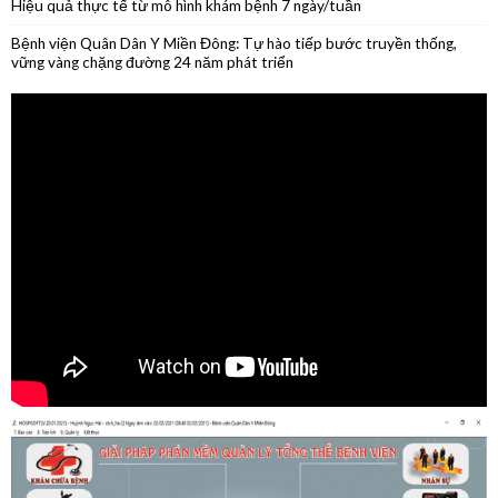
tháng đầu năm 2026
Phẫu thuật nội soi thành công cắt thân đuôi tụy do u nang nhầy kích
thước lớn
Phẫu thuật thành công ca ung thư lưỡi giai đoạn sớm
Hiệu quả thực tế từ mô hình khám bệnh 7 ngày/tuần
Bệnh viện Quân Dân Y Miền Đông: Tự hào tiếp bước truyền thống,
vững vàng chặng đường 24 năm phát triển