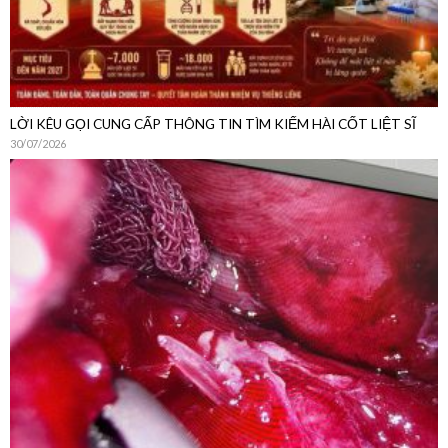
LỜI KÊU GỌI CUNG CẤP THÔNG TIN TÌM KIẾM HÀI CỐT LIỆT SĨ
30/07/2026