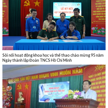
Sinh hoạt chuyên môn: Cập nhật chẩn đoán, điều trị, dự phòng bệnh
não mô cầu và Chia sẻ thực hành từ Phòng Tiêm chủng Bệnh viện Quân
Dân Y Miền Đông
15/01/2026
NGHIÊN CỨU KHOA HỌC
Sôi nổi hoạt động khoa học và thể thao chào mừng 95 năm
Ngày thành lập Đoàn TNCS Hồ Chí Minh