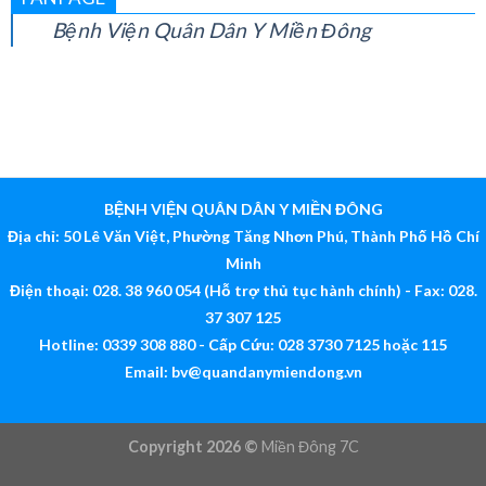
FANPAGE
Bệnh Viện Quân Dân Y Miền Đông
BỆNH VIỆN QUÂN DÂN Y MIỀN ĐÔNG
Địa chỉ: 50 Lê Văn Việt, Phường Tăng Nhơn Phú, Thành Phố Hồ Chí
Minh
Điện thoại: 028. 38 960 054 (Hỗ trợ thủ tục hành chính) - Fax: 028.
37 307 125