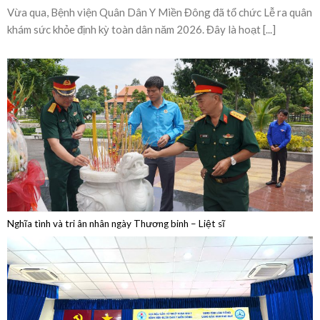
Bệnh viện Quân Dân Y Miền Đông sôi nổi lễ ra
quân khám sức khỏe định kỳ toàn dân năm 2026
Vừa qua, Bệnh viện Quân Dân Y Miền Đông đã tổ chức Lễ ra quân
khám sức khỏe định kỳ toàn dân năm 2026. Đây là hoạt [...]
Nghĩa tình và tri ân nhân ngày Thương binh – Liệt sĩ