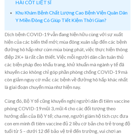
HÀI CỐT LIỆT SĨ
Khu Khám Bệnh Chất Lượng Cao Bệnh Viện Quân Dân
Y Miền Đông Có Giúp Tiết Kiệm Thời Gian?
Dịch bệnh COVID-19 vẫn đang hiện hữu cùng với sự xuất
hiện của các biến thể mới; mùa đông xuân sắp đến các bệnh
đường hô hấp như cúm mùa bùng phát, việc thực hiện thông
điệp 2K+ là rất cần thiết. Việc mỗi người dân cần tuân thủ
các biện pháp đeo khẩu trang, khử khuẩn mà ngành y tế đã
khuyến cáo không chỉ góp phần phòng chống COVID-19 mà
còn giảm nguy cơ mắc các bệnh về đường hô hấp khác nhất
là giai đoạn chuyển mùa như hiện nay.
Cùng đó, Bộ Y tế cũng khuyến nghị người dân đi tiêm vaccine
phòng COVID-19 mũi 3, mũi 4 cho các đối tượng theo
hướng dẫn của Bộ Y tế; cha mẹ, người giám hộ tích cực đưa
con em mình đi tiêm vaccine đủ 2 liều cơ bản cho trẻ trong độ
tuổi từ 5 – dưới 12 để bảo vệ trẻ đến trường, vui chơi an