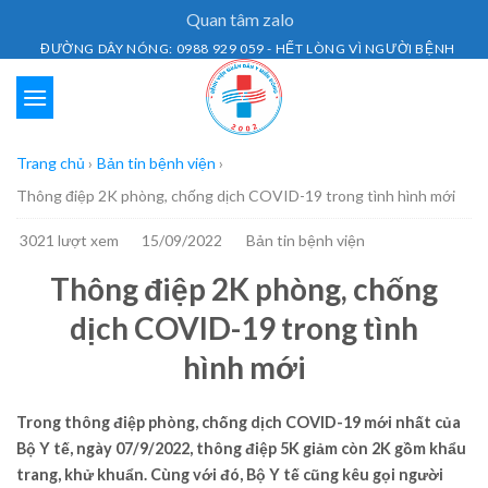
Skip
Quan tâm zalo
to
ĐƯỜNG DÂY NÓNG: 0988 929 059 - HẾT LÒNG VÌ NGƯỜI BỆNH
content
Trang chủ
›
Bản tin bệnh viện
›
Thông điệp 2K phòng, chống dịch COVID-19 trong tình hình mới
3021 lượt xem
15/09/2022
Bản tin bệnh viện
Thông điệp 2K phòng, chống
dịch COVID-19 trong tình
hình mới
Trong thông điệp phòng, chống dịch COVID-19 mới nhất của
Bộ Y tế, ngày 07/9/2022, thông điệp 5K giảm còn 2K gồm khẩu
trang, khử khuẩn. Cùng với đó, Bộ Y tế cũng kêu gọi người