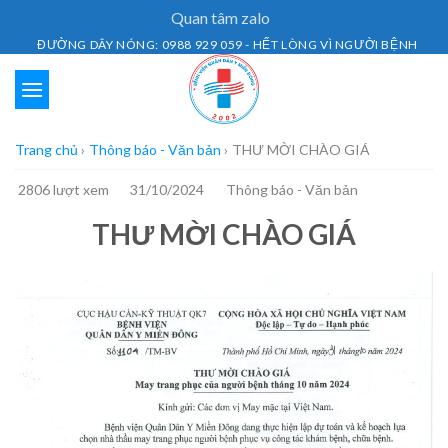
Skip
Quan tâm zalo
to
ĐƯỜNG DÂY NÓNG: 0988 929 059 - HẾT LÒNG VÌ NGƯỜI BỆNH
content
Trang chủ
›
Thông báo - Văn bản
›
THƯ MỜI CHÀO GIÁ
2806 lượt xem
31/10/2024
Thông báo - Văn bản
THƯ MỜI CHÀO GIÁ