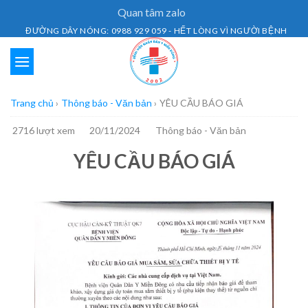
Skip
Quan tâm zalo
to
ĐƯỜNG DÂY NÓNG: 0988 929 059 - HẾT LÒNG VÌ NGƯỜI BỆNH
content
Trang chủ
›
Thông báo - Văn bản
›
YÊU CẦU BÁO GIÁ
2716 lượt xem
20/11/2024
Thông báo - Văn bản
YÊU CẦU BÁO GIÁ