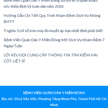
Bệnh viện Quân Dân Y Miền Đông sôi nổi lễ ra quân khám
sức khỏe định kỳ toàn dân năm 2026
Hướng Dẫn Chi Tiết Quy Trình Khám Bệnh Dịch Vụ Không
BHYT
Ý nghĩa 3 chỉ số trên máy đo huyết áp bạn nhất định phải biết
Bệnh Viện Quân Dân Y Miền Đông Mở Dịch Vụ Khám Bệnh 7
Ngày/Tuần
LỜI KÊU GỌI CUNG CẤP THÔNG TIN TÌM KIẾM HÀI
CỐT LIỆT SĨ
BỆNH VIỆN QUÂN DÂN Y MIỀN ĐÔNG
Địa chỉ: 50 Lê Văn Việt, Phường Tăng Nhơn Phú, Thành Phố Hồ Chí
Minh