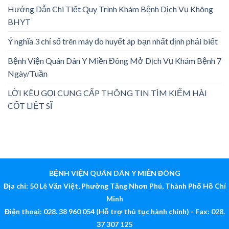
Hướng Dẫn Chi Tiết Quy Trình Khám Bệnh Dịch Vụ Không
BHYT
Ý nghĩa 3 chỉ số trên máy đo huyết áp bạn nhất định phải biết
Bệnh Viện Quân Dân Y Miền Đông Mở Dịch Vụ Khám Bệnh 7
Ngày/Tuần
LỜI KÊU GỌI CUNG CẤP THÔNG TIN TÌM KIẾM HÀI
CỐT LIỆT SĨ
BỆNH VIỆN QUÂN DÂN Y MIỀN ĐÔNG
Địa chỉ: 50 Lê Văn Việt, Phường Tăng Nhơn Phú, Thành Phố Hồ Chí
Minh
Điện thoại: 028. 38 960 054 (Hỗ trợ thủ tục hành chính) - Fax: 028.
37 307 125