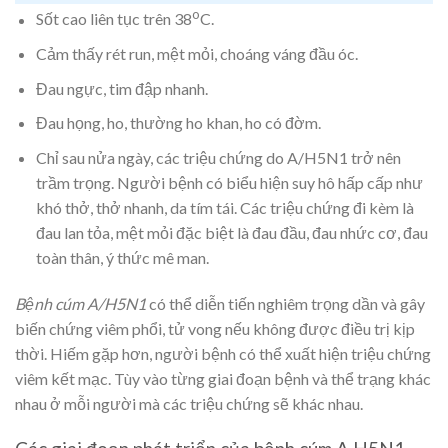
o
Sốt cao liên tục trên 38
C.
Cảm thấy rét run, mệt mỏi, choáng váng đầu óc.
Đau ngực, tim đập nhanh.
Đau họng, ho, thường ho khan, ho có đờm.
Chỉ sau nửa ngày, các triệu chứng do A/H5N1 trở nên
trầm trọng. Người bệnh có biểu hiện suy hô hấp cấp như
khó thở, thở nhanh, da tím tái. Các triệu chứng đi kèm là
đau lan tỏa, mệt mỏi đặc biệt là đau đầu, đau nhức cơ, đau
toàn thân, ý thức mê man.
Bệnh cúm A/H5N1
có thể diễn tiến nghiêm trọng dần và gây
biến chứng viêm phổi, tử vong nếu không được điều trị kịp
thời. Hiếm gặp hơn, người bệnh có thể xuất hiện triệu chứng
viêm kết mạc. Tùy vào từng giai đoạn bệnh và thể trạng khác
nhau ở mỗi người mà các triệu chứng sẽ khác nhau.