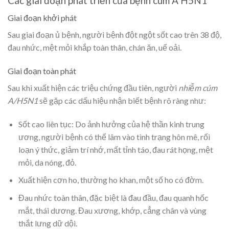
Các giai đoạn phát triển của bệnh cúm A H5N1
Giai đoạn khởi phát
Sau giai đoạn ủ bệnh, người bệnh đột ngột sốt cao trên 38 độ,
đau nhức, mệt mỏi khắp toàn thân, chán ăn, uể oải.
Giai đoạn toàn phát
Sau khi xuất hiện các triệu chứng đầu tiên, người
nhiễm cúm
A/H5N1
sẽ gặp các dấu hiệu nhận biết bệnh rõ ràng như:
Sốt cao liên tục: Do ảnh hưởng của hệ thần kinh trung
ương, người bệnh có thể lâm vào tình trạng hôn mê, rối
loạn ý thức, giảm trí nhớ, mất tỉnh táo, đau rát họng, mệt
mỏi, da nóng, đỏ.
Xuất hiện cơn ho, thường ho khan, một số ho có đờm.
Đau nhức toàn thân, đặc biệt là đau đầu, đau quanh hốc
mắt, thái dương. Đau xương, khớp, cẳng chân và vùng
thắt lưng dữ dội.