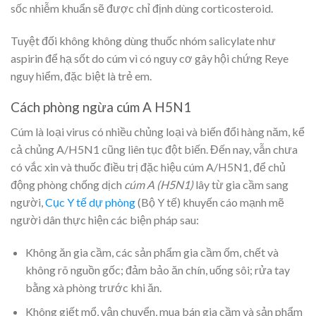
sốc nhiễm khuẩn sẽ được chỉ định dùng corticosteroid.
Tuyệt đối không không dùng thuốc nhóm salicylate như
aspirin để hạ sốt do cúm vì có nguy cơ gây hội chứng Reye
nguy hiểm, đặc biệt là trẻ em.
Cách phòng ngừa cúm A H5N1
Cúm là loại virus có nhiều chủng loại và biến đổi hàng năm, kể
cả chủng A/H5N1 cũng liên tục đột biến. Đến nay, vẫn chưa
có vắc xin và thuốc điều trị đặc hiệu cúm A/H5N1, để chủ
động phòng chống dịch
cúm A (H5N1)
lây từ gia cầm sang
người,
Cục Y tế dự phòng
(Bộ Y tế) khuyến cáo mạnh mẽ
người dân thực hiện các biện pháp sau:
Không ăn gia cầm, các sản phẩm gia cầm ốm, chết và
không rõ nguồn gốc; đảm bảo ăn chín, uống sôi; rửa tay
bằng xà phòng trước khi ăn.
Không giết mổ, vận chuyển, mua bán gia cầm và sản phẩm