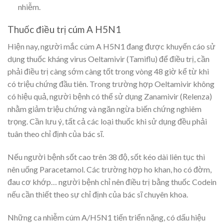
nhiễm.
Thuốc điều trị cúm A H5N1
Hiện nay, người mắc cúm A H5N1 đang được khuyến cáo sử
dụng thuốc kháng virus Oeltamivir (Tamiflu) để điều trị, cần
phải điều trị càng sớm càng tốt trong vòng 48 giờ kể từ khi
có triệu chứng đầu tiên. Trong trường hợp Oeltamivir không
có hiệu quả, người bệnh có thể sử dụng Zanamivir (Relenza)
nhằm giảm triệu chứng và ngăn ngừa biến chứng nghiêm
trọng. Cần lưu ý, tất cả các loại thuốc khi sử dụng đều phải
tuân theo chỉ định của bác sĩ.
Nếu người bệnh sốt cao trên 38 độ, sốt kéo dài liên tục thì
nên uống Paracetamol. Các trường hợp ho khan, ho có đờm,
đau cơ khớp… người bệnh chỉ nên điều trị bằng thuốc Codein
nếu cần thiết theo sự chỉ định của bác sĩ chuyên khoa.
Những ca nhiễm cúm A/H5N1 tiến triển nặng, có dấu hiệu