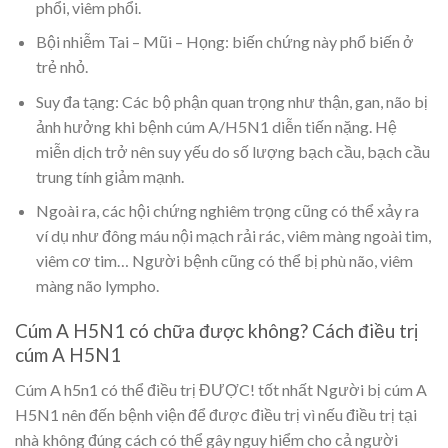
phổi, viêm phổi.
Bội nhiễm Tai – Mũi – Họng: biến chứng này phổ biến ở
trẻ nhỏ.
Suy đa tạng: Các bộ phận quan trọng như thận, gan, não bị
ảnh hưởng khi bệnh cúm A/H5N1 diễn tiến nặng. Hệ
miễn dịch trở nên suy yếu do số lượng bạch cầu, bạch cầu
trung tính giảm mạnh.
Ngoài ra, các hội chứng nghiêm trọng cũng có thể xảy ra
ví dụ như đông máu nội mạch rải rác, viêm màng ngoài tim,
viêm cơ tim… Người bệnh cũng có thể bị phù não, viêm
màng não lympho.
Cúm A H5N1 có chữa được không? Cách điều trị
cúm A H5N1
Cúm A h5n1 có thể điều trị ĐƯỢC!
tốt nhất Người bị
cúm A
H5N1
nên đến bệnh viện để được điều trị vì nếu điều trị tại
nhà không đúng cách có thể gây nguy hiểm cho cả người