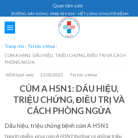
Skip
Quan tâm zalo
to
ĐƯỜNG DÂY NÓNG: 0988 929 059 - HẾT LÒNG VÌ NGƯỜI BỆNH
content
Trang chủ
›
Tin tức y khoa
›
CÚM A H5N1: DẤU HIỆU, TRIỆU CHỨNG, ĐIỀU TRỊ VÀ CÁCH
PHÒNG NGỪA
3658 lượt xem
13/03/2023
Tin tức y khoa
CÚM A H5N1: DẤU HIỆU,
TRIỆU CHỨNG, ĐIỀU TRỊ VÀ
CÁCH PHÒNG NGỪA
Dấu hiệu, triệu chứng bệnh cúm A H5N1
Người nhiễm
virus cúm A H5N1
thường có những triệu