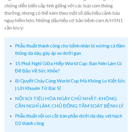
chứng diễn biến cấp tính giống với các loại cúm thông
thường, nhưng có thể kèm theo một số dấu hiệu cảnh báo
nguy hiểm hơn. Những dấu hiệu cơ bản bệnh cúm A/H5N1
cần lưu ý:
Phẫu thuật thành công cho bệnh nhân bị xương cá đâm
thủng dạ dày, gây áp xe dưới gan
15 Phút Nghỉ Giữa Hiệp World Cup: Bạn Nên Làm Gì
Để Bảo Vệ Sức Khỏe?
Bí Quyết Cháy Cùng World Cup Mà Không Lo Kiệt Sức
| Lời Khuyên Từ Bác Sĩ
NỘI SOI TIÊU HÓA NGÀY CHỦ NHẬT: KHÔNG
CẦN NGHỈ LÀM, CHỦ ĐỘNG TẦM SOÁT BỆNH LÝ
Phẫu thuật nội soi cắt bán phần dưới dạ dày, vét hạch
D2 thành công