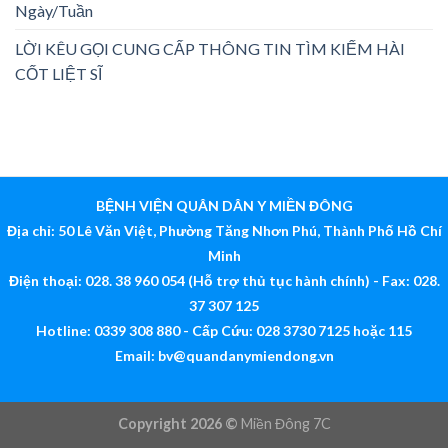
Ngày/Tuần
LỜI KÊU GỌI CUNG CẤP THÔNG TIN TÌM KIẾM HÀI
CỐT LIỆT SĨ
BỆNH VIỆN QUÂN DÂN Y MIỀN ĐÔNG
Địa chỉ: 50 Lê Văn Việt, Phường Tăng Nhơn Phú, Thành Phố Hồ Chí
Minh
Điện thoại: 028. 38 960 054 (Hỗ trợ thủ tục hành chính) - Fax: 028.
37 307 125
Hotline: 0339 308 880 - Cấp Cứu: 028 3730 7125 hoặc 115
Email:
bv@quandanymiendong.vn
Copyright 2026 ©
Miền Đông 7C