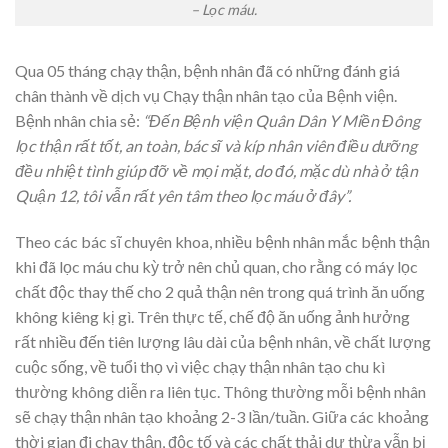
– Lọc máu.
Qua 05 tháng chạy thận, bệnh nhân đã có những đánh giá
chân thành về dịch vụ Chạy thận nhân tạo của Bệnh viện.
Bệnh nhân chia sẻ:
“Đến Bệnh viện Quân Dân Y Miền Đông
lọc thận rất tốt, an toàn, bác sĩ và kíp nhân viên điều dưỡng
đều nhiệt tình giúp đỡ về mọi mặt, do đó, mặc dù nhà ở tận
Quận 12, tôi vẫn rất yên tâm theo lọc máu ở đây”.
Theo các bác sĩ chuyên khoa, nhiều bệnh nhân mắc bệnh thận
khi đã lọc máu chu kỳ trở nên chủ quan, cho rằng có máy lọc
chất độc thay thế cho 2 quả thận nên trong quá trình ăn uống
không kiêng kị gì. Trên thực tế, chế độ ăn uống ảnh hưởng
rất nhiều đến tiên lượng lâu dài của bệnh nhân, về chất lượng
cuộc sống, về tuổi thọ vì việc chạy thận nhân tạo chu kì
thường không diễn ra liên tục. Thông thường mỗi bệnh nhân
sẽ chạy thận nhân tạo khoảng 2-3 lần/tuần. Giữa các khoảng
thời gian đi chạy thận, độc tố và các chất thải dư thừa vẫn bị