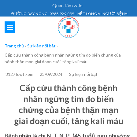
Skip
Quan tâm zalo
to
ĐƯỜNG DÂY NÓNG: 0988 929 059 - HẾT LÒNG VÌ NGƯỜI BỆNH
content
Trang chủ
›
Sự kiện nổi bật
›
Cấp cứu thành công bệnh nhân ngừng tim do biến chứng của
bệnh thận mạn giai đoạn cuối, tăng kali máu
3127 lượt xem
23/09/2024
Sự kiện nổi bật
Cấp cứu thành công bệnh
nhân ngừng tim do biến
chứng của bệnh thận mạn
giai đoạn cuối, tăng kali máu
Bệnh nhân là chị N. T. N. P., (45 tuổi), ngụ phường