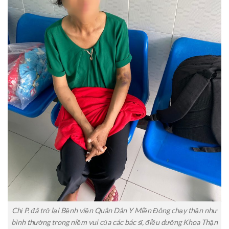
Chị P. đã trở lại Bệnh viện Quân Dân Y Miền Đông chạy thận như
bình thường trong niềm vui của các bác sĩ, điều dưỡng Khoa Thận