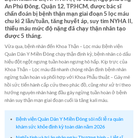
An Phú Đông, Quận 12, TP.HCM, được bác sĩ
chẩn đoán bị bệnh thận mạn giai đoạn 5 lọc máu
chu kì 2 lần/tuần, tăng huyết áp, suy tim NYHA II,
thiếu máu mức độ nặng đã chạy thận nhân tạo
được 5 tháng.
Vừa qua, bệnh nhân đến Khoa Thận – Lọc máu Bệnh viện
Quân Dân Y Miền Đông chạy thận định kỳ, bệnh nhân có dấu
hiệu đột ngột ngưng tuần hoàn ngưng hô hấp. Kíp trực của
Khoa Thận – Lọc máu đã nhanh chóng nhận định bệnh nhân
ngừng tuần hoàn và phối hợp với Khoa Phẫu thuật – Gây mê
hồi sức tiến hành cấp cứu theo phác đồ, cũng như xử trí theo
hướng nguyên nhân hàng đầu gây ngừng tuần hoàn ở bệnh
nhân suy thận mạn giai đoạn cuối là tăng kali máu.
Bệnh viện Quân Dân Y Miền Đông sôi nổi lễ ra quân
khám sức khỏe định kỳ toàn dân năm 2026
Nghĩa tình và tri ân nhân ngày Thương binh – Liệt sĩ