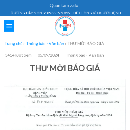
Skip
Quan tâm zalo
to
ĐƯỜNG DÂY NÓNG: 0988 929 059 - HẾT LÒNG VÌ NGƯỜI BỆNH
content
Trang chủ
›
Thông báo - Văn bản
›
THƯ MỜI BÁO GIÁ
3414 lượt xem
05/09/2024
Thông báo - Văn bản
THƯ MỜI BÁO GIÁ