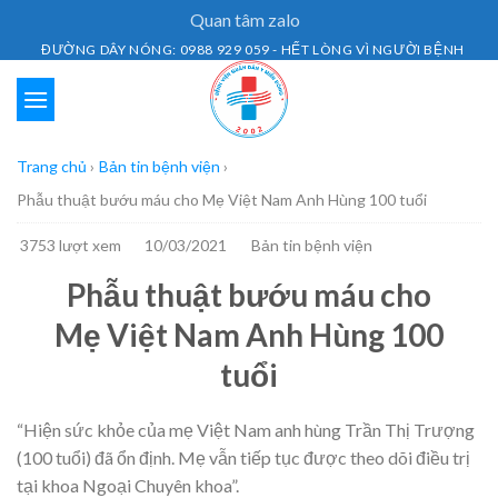
Skip
Quan tâm zalo
to
ĐƯỜNG DÂY NÓNG: 0988 929 059 - HẾT LÒNG VÌ NGƯỜI BỆNH
content
Trang chủ
›
Bản tin bệnh viện
›
Phẫu thuật bướu máu cho Mẹ Việt Nam Anh Hùng 100 tuổi
3753 lượt xem
10/03/2021
Bản tin bệnh viện
Phẫu thuật bướu máu cho
Mẹ Việt Nam Anh Hùng 100
tuổi
“Hiện sức khỏe của mẹ Việt Nam anh hùng Trần Thị Trượng
(100 tuổi) đã ổn định. Mẹ vẫn tiếp tục được theo dõi điều trị
tại khoa Ngoại Chuyên khoa”.