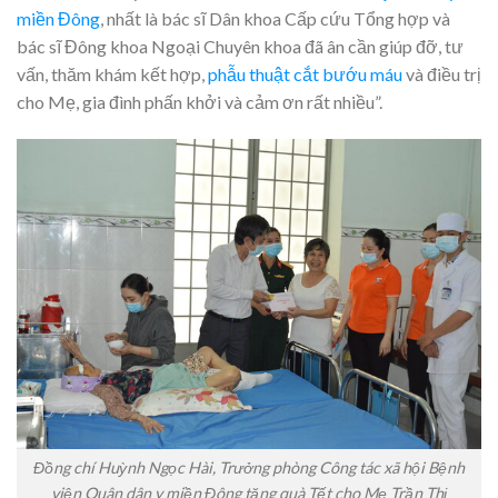
miền Đông
, nhất là bác sĩ Dân khoa Cấp cứu Tổng hợp và
bác sĩ Đông khoa Ngoại Chuyên khoa đã ân cần giúp đỡ, tư
vấn, thăm khám kết hợp,
phẫu thuật cắt bướu máu
và điều trị
cho Mẹ, gia đình phấn khởi và cảm ơn rất nhiều”.
Đồng chí Huỳnh Ngọc Hài, Trưởng phòng Công tác xã hội Bệnh
viện Quân dân y miền Đông tặng quà Tết cho Mẹ Trần Thị