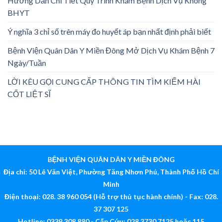
Hướng Dẫn Chi Tiết Quy Trình Khám Bệnh Dịch Vụ Không
BHYT
Ý nghĩa 3 chỉ số trên máy đo huyết áp bạn nhất định phải biết
Bệnh Viện Quân Dân Y Miền Đông Mở Dịch Vụ Khám Bệnh 7
Ngày/Tuần
LỜI KÊU GỌI CUNG CẤP THÔNG TIN TÌM KIẾM HÀI
CỐT LIỆT SĨ
BỆNH VIỆN QUÂN DÂN Y MIỀN ĐÔNG
Địa chỉ: 50 Lê Văn Việt, Phường Tăng Nhơn Phú, Thành Phố Hồ Chí
Minh
Điện thoại: 028. 38 960 054 (Hỗ trợ thủ tục hành chính) - Fax: 028.
37 307 125
Hotline: 0339 308 880 - Cấp Cứu: 028 3730 7125 hoặc 115