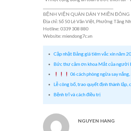
________________________________________
BỆNH VIỆN QUÂN DÂN Y MIỀN ĐÔNG
Địa chỉ: Số 50 Lê Văn Việt, Phường Tăng N
Hotline: 0339 308 880
Website: miendong7c.vn
Cập nhật Bảng giá tiêm vắc xin năm 2
Bức thư cảm ơn khoa Mắt của người 
06 cách phòng ngừa say nắng,
Lễ công bố, trao quyết định thành lập,
Bệnh trĩ và cách điều trị
NGUYEN HANG