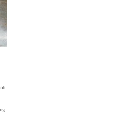
ình
ồng