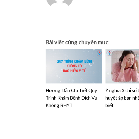
Bài viết cùng chuyên mục:
Hướng Dẫn Chi Tiết Quy
Ý nghĩa 3 chỉ số
Trình Khám Bệnh Dịch Vụ
huyết áp bạn nhấ
Không BHYT
biết