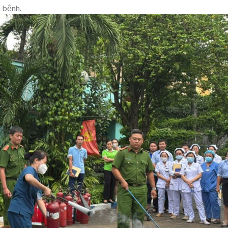
h bệnh.