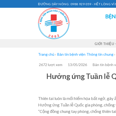
Skip
ĐƯỜNG DÂY NÓNG: 0988 929 059 - HẾT LÒNG V
to
BỆN
content
GIỚI THIỆU
Trang chủ
›
Bản tin bệnh viện
Thông tin chung
›
2672 lượt xem
13/05/2026
Bản tin bệnh v
Hưởng ứng Tuần lễ Qu
Thiên tai luôn là mối hiểm họa bất ngờ, gây 
Hưởng ứng Tuần lễ Quốc gia phòng, chống t
“Cộng đồng chung tay phòng, chống thiên ta