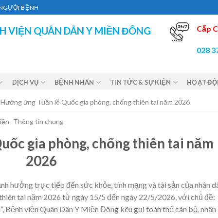
Ì NGƯỜI BỆNH
Cấp C
H VIỆN QUÂN DÂN Y MIỀN ĐÔNG
028 3
DỊCH VỤ
BỆNH NHÂN
TIN TỨC & SỰ KIỆN
HOẠT Đ
Hưởng ứng Tuần lễ Quốc gia phòng, chống thiên tai năm 2026
iện
Thông tin chung
ốc gia phòng, chống thiên tai năm
2026
ảnh hưởng trực tiếp đến sức khỏe, tính mạng và tài sản của nhân d
hiên tai năm 2026 từ ngày 15/5 đến ngày 22/5/2026, với chủ đề:
i”, Bệnh viện Quân Dân Y Miền Đông kêu gọi toàn thể cán bộ, nhân