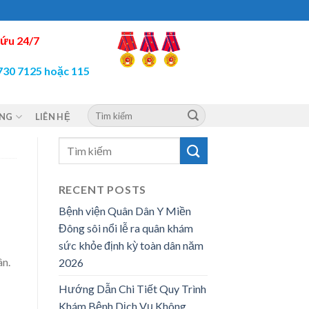
ứu 24/7
730 7125 hoặc 115
ỘNG
LIÊN HỆ
RECENT POSTS
Bệnh viện Quân Dân Y Miền
Đông sôi nổi lễ ra quân khám
sức khỏe định kỳ toàn dân năm
ân.
2026
Hướng Dẫn Chi Tiết Quy Trình
Khám Bệnh Dịch Vụ Không