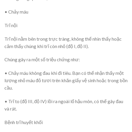
• Chảy máu
Trĩ nội
Trĩ nội nằm bên trong trực tràng, không thể nhìn thấy hoặc
cảm thấy chúng khi trĩ còn nhỏ (độ I, độ II).
Chúng gây ra một số triệu chứng như:
• Chảy máu không đau khi đi tiêu. Bạn có thể nhận thấy một
lượng nhỏ máu đỏ tươi trên khăn giấy vệ sinh hoặc trong bồn
cầu.
• Trĩ to (độ III, độ IV) lồi ra ngoài lổ hậu môn, có thể gây đau
và rát.
Bệnh trĩ huyết khối