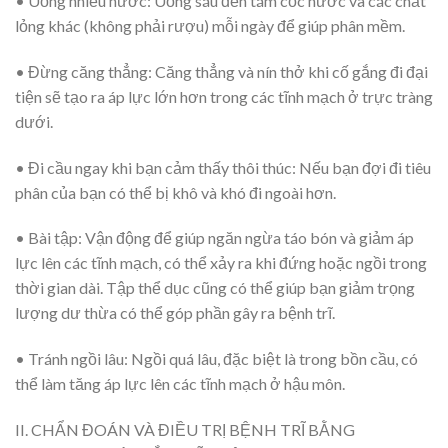
• Uống nhiều nước:
Uống sáu đến tám cốc nước và các chất
lỏng khác (không phải rượu) mỗi ngày để giúp phân mềm.
• Đừng căng thẳng:
Căng thẳng và nín thở khi cố gắng đi đại
tiện sẽ tạo ra áp lực lớn hơn trong các tĩnh mạch ở trực tràng
dưới.
• Đi cầu ngay khi bạn cảm thấy thôi thúc:
Nếu bạn đợi đi tiêu
phân của bạn có thể bị khô và khó đi ngoài hơn.
• Bài tập:
Vận động để giúp ngăn ngừa táo bón và giảm áp
lực lên các tĩnh mạch, có thể xảy ra khi đứng hoặc ngồi trong
thời gian dài. Tập thể dục cũng có thể giúp bạn giảm trọng
lượng dư thừa có thể góp phần gây ra bệnh trĩ.
• Tránh ngồi lâu:
Ngồi quá lâu, đặc biệt là trong bồn cầu, có
thể làm tăng áp lực lên các tĩnh mạch ở hậu môn.
II. CHẨN ĐOÁN VÀ ĐIỀU TRỊ BỆNH TRĨ BẰNG