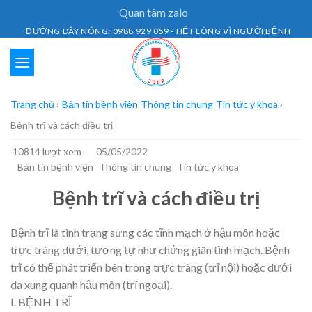
Skip
Quan tâm zalo
to
ĐƯỜNG DÂY NÓNG: 0988 929 059 - HẾT LÒNG VÌ NGƯỜI BỆNH
content
Trang chủ
›
Bản tin bệnh viện
Thông tin chung
Tin tức y khoa
›
Bệnh trĩ và cách điều trị
10814 lượt xem
05/05/2022
Bản tin bệnh viện
Thông tin chung
Tin tức y khoa
Bệnh trĩ và cách điều trị
Bệnh trĩ là tình trạng sưng các tĩnh mạch ở hậu môn hoặc
trực tràng dưới, tương tự như chứng giãn tĩnh mạch. Bệnh
trĩ có thể phát triển bên trong trực tràng (trĩ nội) hoặc dưới
da xung quanh hậu môn (trĩ ngoại).
I. BỆNH TRĨ