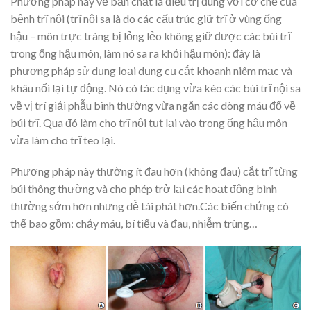
Phương pháp này về bản chất là điều trị đúng với cơ chế của
bệnh trĩ nội (trĩ nội sa là do các cấu trúc giữ trĩ ở vùng ống
hậu – môn trực tràng bị lỏng lẻo không giữ được các búi trĩ
trong ống hậu môn, làm nó sa ra khỏi hậu môn): đây là
phương pháp sử dụng loại dụng cụ cắt khoanh niêm mạc và
khâu nối lại tự động. Nó có tác dụng vừa kéo các búi trĩ nội sa
về vị trí giải phẫu bình thường vừa ngăn các dòng máu đổ về
búi trĩ. Qua đó làm cho trĩ nội tụt lại vào trong ống hậu môn
vừa làm cho trĩ teo lại.
Phương pháp này thường ít đau hơn (không đau) cắt trĩ từng
búi thông thường và cho phép trở lại các hoạt động bình
thường sớm hơn nhưng dễ tái phát hơn.Các biến chứng có
thể bao gồm: chảy máu, bí tiểu và đau, nhiễm trùng…