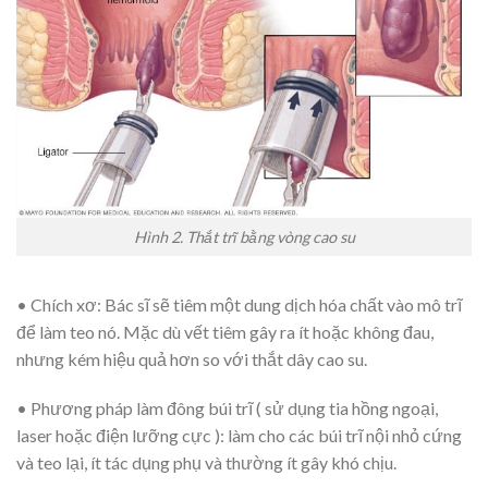
Hình 2.
Thắt trĩ bằng vòng cao su
• Chích xơ:
Bác sĩ sẽ tiêm một dung dịch hóa chất vào mô trĩ
để làm teo nó. Mặc dù vết tiêm gây ra ít hoặc không đau,
nhưng kém hiệu quả hơn so với thắt dây cao su.
• Phương pháp làm đông búi trĩ ( sử dụng tia hồng ngoại,
laser hoặc điện lưỡng cực ):
làm cho các búi trĩ nội nhỏ cứng
và teo lại, ít tác dụng phụ và thường ít gây khó chịu.