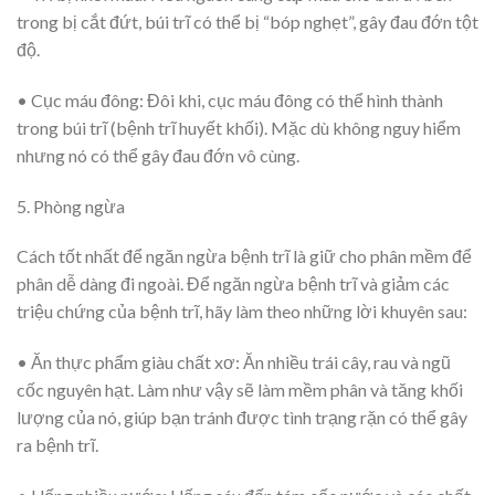
trong bị cắt đứt, búi trĩ có thể bị “bóp nghẹt”, gây đau đớn tột
độ.
• Cục máu đông:
Đôi khi, cục máu đông có thể hình thành
trong búi trĩ (bệnh trĩ huyết khối). Mặc dù không nguy hiểm
nhưng nó có thể gây đau đớn vô cùng.
5. Phòng ngừa
Cách tốt nhất để ngăn ngừa bệnh trĩ là giữ cho phân mềm để
phân dễ dàng đi ngoài. Để ngăn ngừa bệnh trĩ và giảm các
triệu chứng của bệnh trĩ, hãy làm theo những lời khuyên sau:
• Ăn thực phẩm giàu chất xơ:
Ăn nhiều trái cây, rau và ngũ
cốc nguyên hạt. Làm như vậy sẽ làm mềm phân và tăng khối
lượng của nó, giúp bạn tránh được tình trạng rặn có thể gây
ra bệnh trĩ.