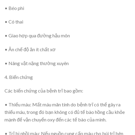
• Béo phì
• Có thai
• Giao hợp qua đường hậu môn
• Ăn chế độ ăn ít chất xơ
• Nâng vật nặng thường xuyên
4. Biến chứng
Các biến chứng của bệnh trĩ bao gồm:
• Thiếu máu:
Mất máu mãn tính do bệnh trĩ có thể gây ra
thiếu máu, trong đó bạn không có đủ tế bào hồng cầu khỏe
mạnh để vận chuyển oxy đến các tế bào của mình.
• Trĩ bị nhồi máu:
Nếu nguồn cung cấp máu cho búi trĩ bên