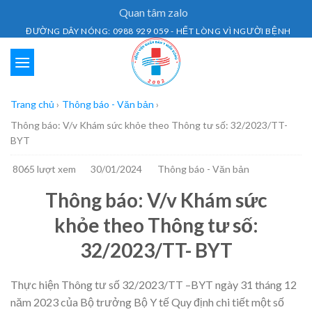
Skip
Quan tâm zalo
to
ĐƯỜNG DÂY NÓNG: 0988 929 059 - HẾT LÒNG VÌ NGƯỜI BỆNH
content
Trang chủ
›
Thông báo - Văn bản
›
Thông báo: V/v Khám sức khỏe theo Thông tư số: 32/2023/TT-
BYT
8065 lượt xem
30/01/2024
Thông báo - Văn bản
Thông báo: V/v Khám sức
khỏe theo Thông tư số:
32/2023/TT- BYT
Thực hiện Thông tư số 32/2023/TT –BYT ngày 31 tháng 12
năm 2023 của Bộ trưởng Bộ Y tế Quy định chi tiết một số