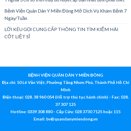
Bệnh Viện Quân Dân Y Miền Đông Mở Dịch Vụ Khám Bệnh 7
Ngày/Tuần
LỜI KÊU GỌI CUNG CẤP THÔNG TIN TÌM KIẾM HÀI
CỐT LIỆT SĨ
BỆNH VIỆN QUÂN DÂN Y MIỀN ĐÔNG
Địa chỉ: 50 Lê Văn Việt, Phường Tăng Nhơn Phú, Thành Phố Hồ Chí
Minh
Điện thoại: 028. 38 960 054 (Hỗ trợ thủ tục hành chính) - Fax: 028.
37 307 125
Hotline: 0339 308 880 - Cấp Cứu: 028 3730 7125 hoặc 115
Email:
bv@quandanymiendong.vn