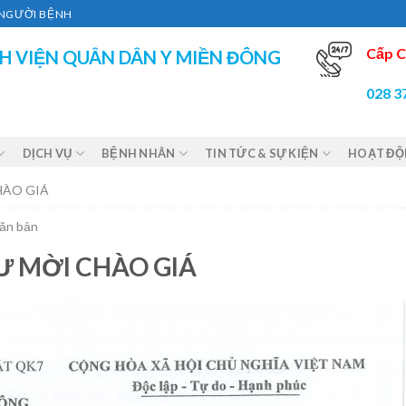
Ì NGƯỜI BỆNH
Cấp C
H VIỆN QUÂN DÂN Y MIỀN ĐÔNG
028 3
DỊCH VỤ
BỆNH NHÂN
TIN TỨC & SỰ KIỆN
HOẠT Đ
HÀO GIÁ
Văn bản
Ư MỜI CHÀO GIÁ