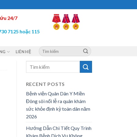
ứu 24/7
730 7125 hoặc 115
ỘNG
LIÊN HỆ
RECENT POSTS
Bệnh viện Quân Dân Y Miền
Đông sôi nổi lễ ra quân khám
sức khỏe định kỳ toàn dân năm
2026
Hướng Dẫn Chi Tiết Quy Trình
Khám Bệnh Dịch Vụ Không