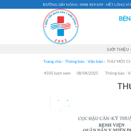
Skip
ĐƯỜNG DÂY NÓNG: 0988 929 059 - HẾT LÒNG V
to
BỆN
content
GIỚI THIỆU
Trang chủ
›
Thông báo - Văn bản
›
THƯ MỜI C
4505 lượt xem
08/04/2025
Thông báo - 
TH