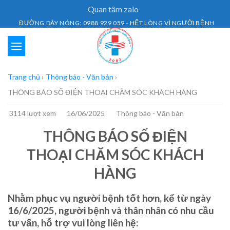
Skip
Quan tâm zalo
to
ĐƯỜNG DÂY NÓNG: 0988 929 059 - HẾT LÒNG VÌ NGƯỜI BỆNH
content
Trang chủ
›
Thông báo - Văn bản
›
THÔNG BÁO SỐ ĐIỆN THOẠI CHĂM SÓC KHÁCH HÀNG
3114 lượt xem
16/06/2025
Thông báo - Văn bản
THÔNG BÁO SỐ ĐIỆN
THOẠI CHĂM SÓC KHÁCH
HÀNG
Nhằm phục vụ người bệnh tốt hơn, kể từ ngày
16/6/2025, người bệnh và thân nhân có nhu cầu
tư vấn, hỗ trợ vui lòng liên hệ: