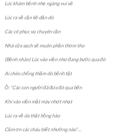
Lúc khám bệnh nhẹ ngàng vui vẻ
Lúc ra về cặn kẽ dặn dò
Các cô phục vụ chuyên cần
Nhà cửa sạch sẽ muôn phần thơm tho
(Bệnh nhân) Lúc vào viện như đang bước qua đò
Ai chèo chống thăm dò bệnh tật
Ồ: “Các con người đã đưa đò qua bến
Khi vào viện mặt mày nhợt nhạt
Lúc ra về da thật hồng hào
Cảm ơn các cháu biết nhường nào”…