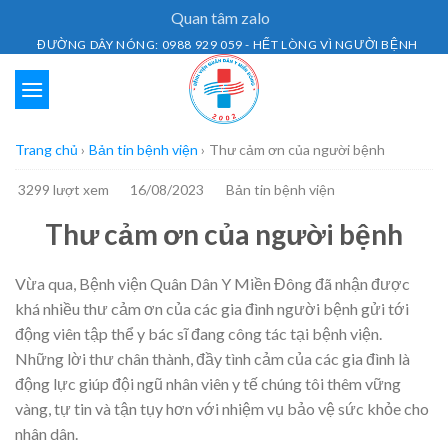
Skip
Quan tâm zalo
to
ĐƯỜNG DÂY NÓNG: 0988 929 059 - HẾT LÒNG VÌ NGƯỜI BỆNH
content
Trang chủ
›
Bản tin bệnh viện
›
Thư cảm ơn của người bệnh
3299 lượt xem
16/08/2023
Bản tin bệnh viện
Thư cảm ơn của người bệnh
Vừa qua, Bệnh viện Quân Dân Y Miền Đông đã nhận được
khá nhiều thư cảm ơn của các gia đình người bệnh gửi tới
động viên tập thể y bác sĩ đang công tác tại bệnh viện.
Những lời thư chân thành, đầy tình cảm của các gia đình là
động lực giúp đội ngũ nhân viên y tế chúng tôi thêm vững
vàng, tự tin và tận tụy hơn với nhiệm vụ bảo vệ sức khỏe cho
nhân dân.