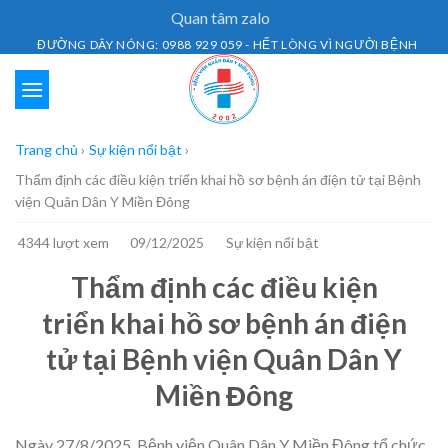
Skip
Quan tâm zalo
to
ĐƯỜNG DÂY NÓNG: 0988 929 059 - HẾT LÒNG VÌ NGƯỜI BỆNH
content
Trang chủ
›
Sự kiện nổi bật
›
Thẩm định các điều kiện triển khai hồ sơ bệnh án điện tử tại Bệnh
viện Quân Dân Y Miền Đông
4344 lượt xem
09/12/2025
Sự kiện nổi bật
Thẩm định các điều kiện
triển khai hồ sơ bệnh án điện
tử tại Bệnh viện Quân Dân Y
Miền Đông
Ngày 27/8/2025, Bệnh viện Quân Dân Y Miền Đông tổ chức