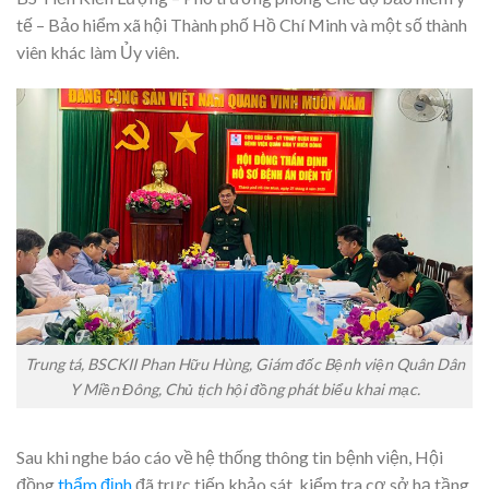
tế – Bảo hiểm xã hội Thành phố Hồ Chí Minh và một số thành
viên khác làm Ủy viên.
Trung tá, BSCKII Phan Hữu Hùng, Giám đốc Bệnh viện Quân Dân
Y Miền Đông, Chủ tịch hội đồng phát biểu khai mạc.
Sau khi nghe báo cáo về hệ thống thông tin bệnh viện, Hội
đồng
thẩm định
đã trực tiếp khảo sát, kiểm tra cơ sở hạ tầng,