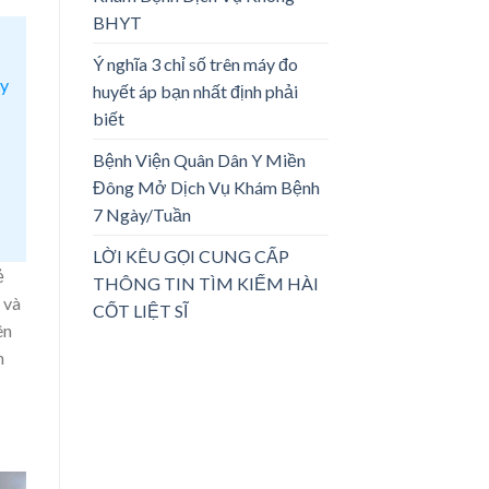
BHYT
Ý nghĩa 3 chỉ số trên máy đo
ày
huyết áp bạn nhất định phải
biết
Bệnh Viện Quân Dân Y Miền
Đông Mở Dịch Vụ Khám Bệnh
7 Ngày/Tuần
LỜI KÊU GỌI CUNG CẤP
ẻ
THÔNG TIN TÌM KIẾM HÀI
 và
CỐT LIỆT SĨ
ên
n