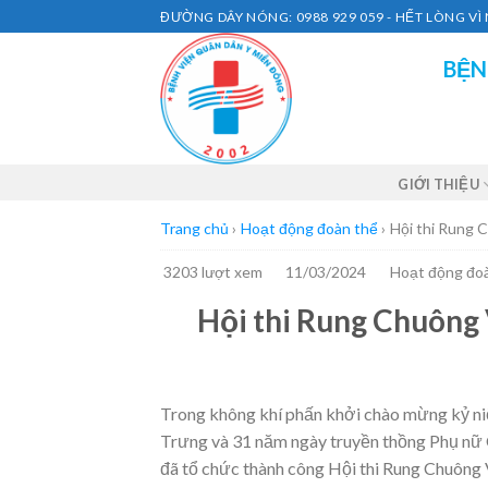
Skip
ĐƯỜNG DÂY NÓNG: 0988 929 059 - HẾT LÒNG V
to
BỆN
content
GIỚI THIỆU
Trang chủ
›
Hoạt động đoàn thể
›
Hội thi Rung 
3203 lượt xem
11/03/2024
Hoạt động đo
Hội thi Rung Chuông
Trong không khí phấn khởi chào mừng kỷ n
Trưng và 31 năm ngày truyền thồng Phụ nữ
đã tổ chức thành công Hội thi Rung Chuông 