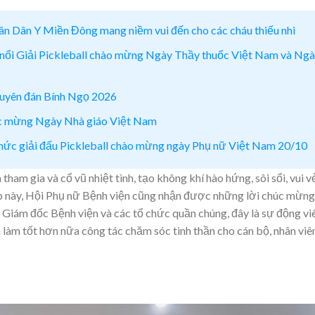
ân Dân Y Miền Đông mang niềm vui đến cho các cháu thiếu nhi
nổi Giải Pickleball chào mừng Ngày Thầy thuốc Việt Nam và Ng
guyên đán Bính Ngọ 2026
c mừng Ngày Nhà giáo Việt Nam
hức giải đấu Pickleball chào mừng ngày Phụ nữ Việt Nam 20/10
 tham gia và cổ vũ nhiệt tình, tạo không khí hào hứng, sôi sổi, vui v
ịp này, Hội Phụ nữ Bệnh viện cũng nhận được những lời chúc mừng
Giám đốc Bệnh viện và các tổ chức quần chúng, đây là sự động vi
à làm tốt hơn nữa công tác chăm sóc tinh thần cho cán bộ, nhân viê