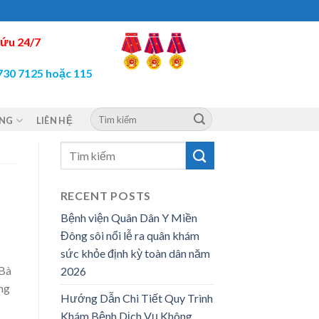
ứu 24/7
730 7125 hoặc 115
ỘNG
LIÊN HỆ
RECENT POSTS
Bệnh viện Quân Dân Y Miền
Đông sôi nổi lễ ra quân khám
sức khỏe định kỳ toàn dân năm
 Bà
2026
ng
Hướng Dẫn Chi Tiết Quy Trình
Khám Bệnh Dịch Vụ Không