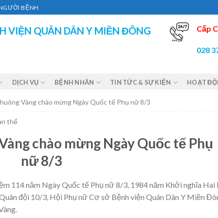
Ì NGƯỜI BỆNH
Cấp C
H VIỆN QUÂN DÂN Y MIỀN ĐÔNG
028 3
DỊCH VỤ
BỆNH NHÂN
TIN TỨC & SỰ KIỆN
HOẠT Đ
Chuông Vàng chào mừng Ngày Quốc tế Phụ nữ 8/3
àn thể
 Vàng chào mừng Ngày Quốc tế Phụ
nữ 8/3
iệm 114 năm Ngày Quốc tế Phụ nữ 8/3, 1984 năm Khởi nghĩa Hai
 Quân đội 10/3, Hội Phụ nữ Cơ sở Bệnh viện Quân Dân Y Miền Đô
Vàng.