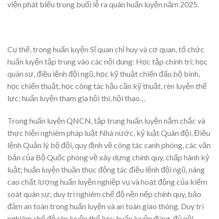
viện phát biểu trong buổi lễ ra quân huấn luyện năm 2025.
Cụ thể, trong huấn luyện Sĩ quan chỉ huy và cơ quan, tổ chức
huấn luyện tập trung vào các nội dung: Học tập chính trị; học
quân sự, điều lệnh đội ngũ, học kỹ thuật chiến đấu bộ binh,
học chiến thuật, học công tác hậu cần kỹ thuật, rèn luyện thể
lực; huấn luyện tham gia hội thi, hội thao…
Trong huấn luyện QNCN, tập trung huấn luyện nắm chắc và
thực hiện nghiêm pháp luật Nhà nước, kỷ luật Quân đội, Điều
lệnh Quản lý bộ đội, quy định về công tác canh phòng, các văn
bản của Bộ Quốc phòng về xây dựng chính quy, chấp hành kỷ
luật; huấn luyện thuần thục động tác điều lệnh đội ngũ, nâng
cao chất lượng huấn luyện nghiệp vụ và hoạt động của kiểm
soát quân sự; duy trì nghiêm chế độ nền nếp chính quy, bảo
đảm an toàn trong huấn luyện và an toàn giao thông. Duy trì
nghiêm chế độ rèn luyện thể lực; huấn luyện đúng, đủ nội