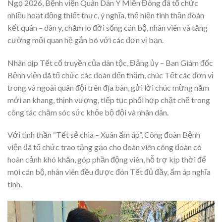
Ngọ 2026, Bệnh viện Quân Dân Y Miền Đông đã tổ chức
nhiều hoạt động thiết thực, ý nghĩa, thể hiện tinh thần đoàn
kết quân – dân y, chăm lo đời sống cán bộ, nhân viên và tăng
cường mối quan hệ gắn bó với các đơn vị bạn.
Nhân dịp Tết cổ truyền của dân tộc, Đảng ủy – Ban Giám đốc
Bệnh viện đã tổ chức các đoàn đến thăm, chúc Tết các đơn vị
trong và ngoài quân đội trên địa bàn, gửi lời chúc mừng năm
mới an khang, thịnh vượng, tiếp tục phối hợp chặt chẽ trong
công tác chăm sóc sức khỏe bộ đội và nhân dân.
Với tinh thần “Tết sẻ chia – Xuân ấm áp”, Công đoàn Bệnh
viện đã tổ chức trao tặng gạo cho đoàn viên công đoàn có
hoàn cảnh khó khăn, góp phần động viên, hỗ trợ kịp thời để
mọi cán bộ, nhân viên đều được đón Tết đủ đầy, ấm áp nghĩa
tình.