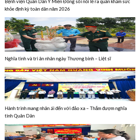
Bệnh viện Quân Dân Y Miền Đông sôi nổi lễ ra quân khám sức
khỏe định kỳ toàn dân năm 2026
Nghĩa tình và tri ân nhân ngày Thương binh – Liệt sĩ
Hành trình mang nhân ái đến với đảo xa – Thắm đượm nghĩa
tình Quân Dân