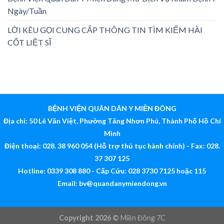
Ngày/Tuần
LỜI KÊU GỌI CUNG CẤP THÔNG TIN TÌM KIẾM HÀI
CỐT LIỆT SĨ
BỆNH VIỆN QUÂN DÂN Y MIỀN ĐÔNG
Địa chỉ: 50 Lê Văn Việt, Phường Tăng Nhơn Phú, Thành Phố Hồ Chí
Minh
Điện thoại: 028. 38 960 054 (Hỗ trợ thủ tục hành chính) - Fax: 028.
37 307 125
Hotline: 0339 308 880 - Cấp Cứu: 028 3730 7125 hoặc 115
Email:
bv@quandanymiendong.vn
Copyright 2026 ©
Miền Đông 7C