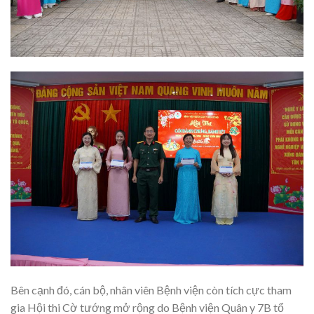
Bên cạnh đó, cán bộ, nhân viên Bệnh viện còn tích cực tham
gia Hội thi Cờ tướng mở rộng do Bệnh viện Quân y 7B tổ