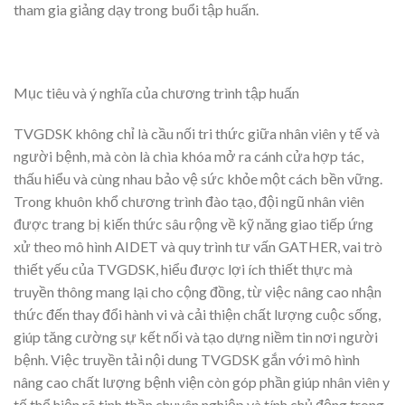
tham gia giảng dạy trong buổi tập huấn.
Mục tiêu và ý nghĩa của chương trình tập huấn
TVGDSK không chỉ là cầu nối tri thức giữa nhân viên y tế và
người bệnh, mà còn là chìa khóa mở ra cánh cửa hợp tác,
thấu hiểu và cùng nhau bảo vệ sức khỏe một cách bền vững.
Trong khuôn khổ chương trình đào tạo, đội ngũ nhân viên
được trang bị kiến thức sâu rộng về kỹ năng giao tiếp ứng
xử theo mô hình AIDET và quy trình tư vấn GATHER, vai trò
thiết yếu của TVGDSK, hiểu được lợi ích thiết thực mà
truyền thông mang lại cho cộng đồng, từ việc nâng cao nhận
thức đến thay đổi hành vi và cải thiện chất lượng cuộc sống,
giúp tăng cường sự kết nối và tạo dựng niềm tin nơi người
bệnh. Việc truyền tải nội dung TVGDSK gắn với mô hình
nâng cao chất lượng bệnh viện còn góp phần giúp nhân viên y
tế thể hiện rõ tinh thần chuyên nghiệp và tính chủ động trong