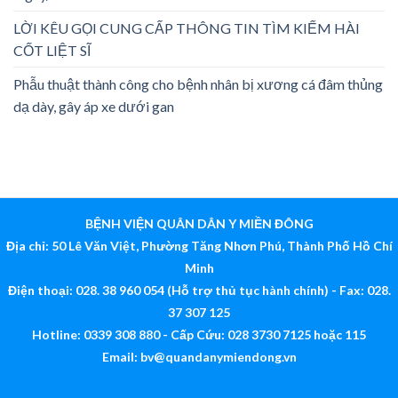
LỜI KÊU GỌI CUNG CẤP THÔNG TIN TÌM KIẾM HÀI
CỐT LIỆT SĨ
Phẫu thuật thành công cho bệnh nhân bị xương cá đâm thủng
dạ dày, gây áp xe dưới gan
BỆNH VIỆN QUÂN DÂN Y MIỀN ĐÔNG
Địa chỉ: 50 Lê Văn Việt, Phường Tăng Nhơn Phú, Thành Phố Hồ Chí
Minh
Điện thoại: 028. 38 960 054 (Hỗ trợ thủ tục hành chính) - Fax: 028.
37 307 125
Hotline: 0339 308 880 - Cấp Cứu: 028 3730 7125 hoặc 115
Email:
bv@quandanymiendong.vn