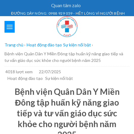
Skip
Quan tâm zalo
to
ĐƯỜNG DÂY NÓNG: 0988 929 059 - HẾT LÒNG VÌ NGƯỜI BỆNH
content
Trang chủ
›
Hoạt động đào tạo
Sự kiện nổi bật
›
Bệnh viện Quân Dân Y Miền Đông tập huấn kỹ năng giao tiếp và
tư vấn giáo dục sức khỏe cho người bệnh năm 2025
4018 lượt xem
22/07/2025
Hoạt động đào tạo
Sự kiện nổi bật
Bệnh viện Quân Dân Y Miền
Đông tập huấn kỹ năng giao
tiếp và tư vấn giáo dục sức
khỏe cho người bệnh năm